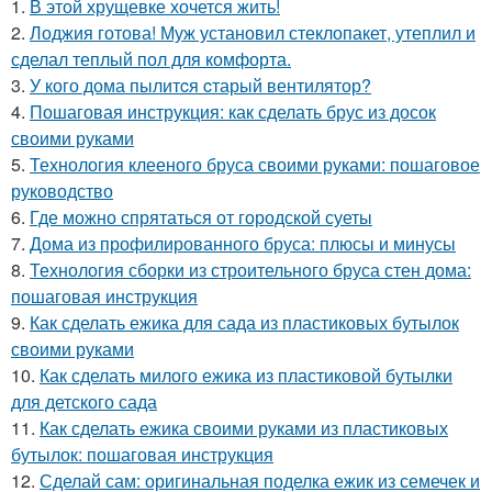
1.
В этой хрущевке хочется жить!
2.
Лоджия готова! Муж установил стеклопакет, утеплил и
сделал теплый пол для комфорта.
3.
У кого дома пылитcя cтарый вентилятор?
4.
Пошаговая инструкция: как сделать брус из досок
своими руками
5.
Технология клееного бруса своими руками: пошаговое
руководство
6.
Где можно спрятаться от городской суеты
7.
Дома из профилированного бруса: плюсы и минусы
8.
Технология сборки из строительного бруса стен дома:
пошаговая инструкция
9.
Как сделать ежика для сада из пластиковых бутылок
своими руками
10.
Как сделать милого ежика из пластиковой бутылки
для детского сада
11.
Как сделать ежика своими руками из пластиковых
бутылок: пошаговая инструкция
12.
Сделай сам: оригинальная поделка ежик из семечек и