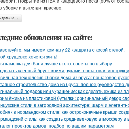
аворит. Покрытие из ПВХ и кварцевого песка (80% от состав
 в уборке и выглядит красиво.
ь дальше →
ледние обновления на сайте:
авствуйте, мы имеем комнату 22 квадрата с косой стеной.
той хрущевке хочется жить!
ая каменка для бани лучше всего: советы по выбору
 сделать клееный брус своими руками: пошаговая инструкц
вильная технология сборки дома из бруса: пошаговое руко
тапное строительство дома из бруса: полное руководство 
гинальный подарок или украшение: как сделать ежика из п
рим ёжика из пластиковой бутылки: оригинальный декор св
нцузские стили в загородной архитектуре: шарм и элегантн
обняк в нормандском стиле: как остроконечные крыши созд
рмандский стиль: как создать средневековую атмосферу в
талог проектов домов: подбор по вашим параметрам