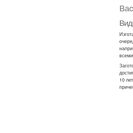
Вас
Вид
Изгот
очере
напри
всеми
Загот
дости
10 ле
приче