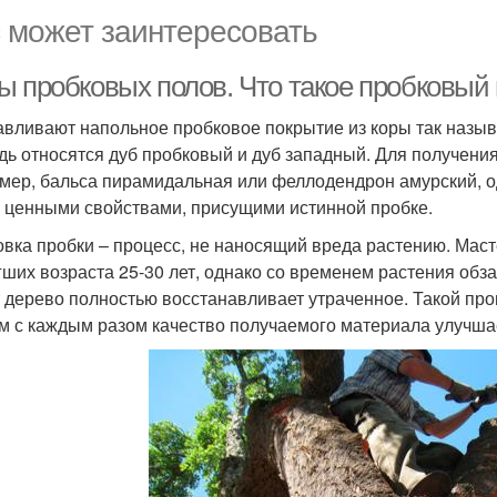
 может заинтересовать
ы пробковых полов. Что такое пробковый
авливают напольное пробковое покрытие из коры так назы
дь относятся дуб пробковый и дуб западный. Для получения
мер, бальса пирамидальная или феллодендрон амурский, од
 ценными свойствами, присущими истинной пробке.
овка пробки – процесс, не наносящий вреда растению. Маст
гших возраста 25-30 лет, однако со временем растения об
т дерево полностью восстанавливает утраченное. Такой про
м с каждым разом качество получаемого материала улучша