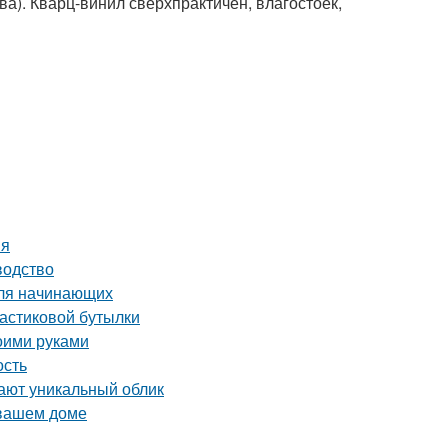
а). Кварц-винил сверхпрактичен, влагостоек,
ия
водство
для начинающих
ластиковой бутылки
оими руками
ость
ают уникальный облик
 вашем доме