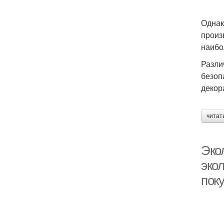
Однак
произ
наибо
Разли
безоп
декор
читат
Экол
эко
поку