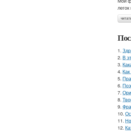
Мой ф
легок
читат
Пос
1.
Здр
2.
В э
3.
Как
4.
Как
5.
Пра
6.
Поэ
7.
Ори
8.
Тво
9.
Фра
10.
Ос
11.
Но
12.
Ка