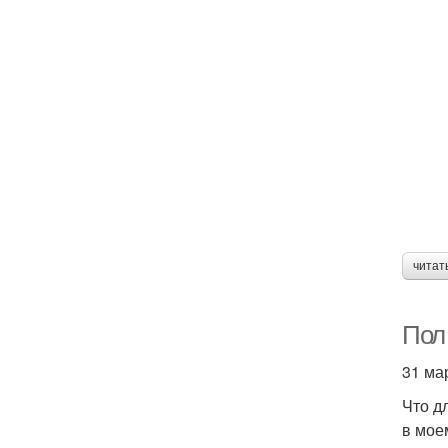
читат
Пол 
31 ма
Что д
в мое