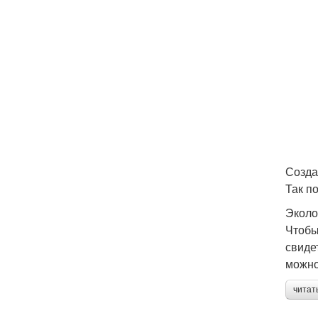
Созда
Так п
Эколо
Чтобы
свиде
можно
читат