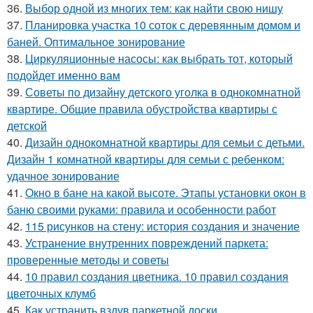
36.
Выбор одной из многих тем: как найти свою нишу
37.
Планировка участка 10 соток с деревянным домом и
баней. Оптимальное зонирование
38.
Циркуляционные насосы: как выбрать тот, который
подойдет именно вам
39.
Советы по дизайну детского уголка в однокомнатной
квартире. Общие правила обустройства квартиры с
детской
40.
Дизайн однокомнатной квартиры для семьи с детьми.
Дизайн 1 комнатной квартиры для семьи с ребенком:
удачное зонирование
41.
Окно в бане на какой высоте. Этапы установки окон в
баню своими руками: правила и особенности работ
42.
115 рисунков на стену: история создания и значение
43.
Устранение внутренних повреждений паркета:
проверенные методы и советы
44.
10 правил создания цветника. 10 правил создания
цветочных клумб
45.
Как устранить вздув паркетной доски