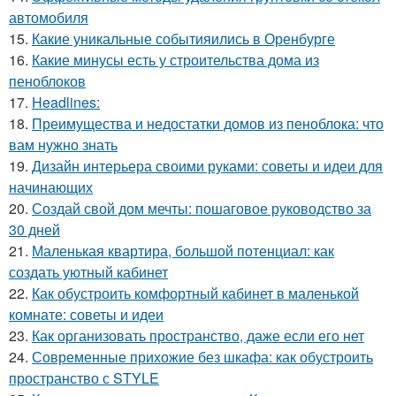
автомобиля
15.
Какие уникальные событияились в Оренбурге
16.
Какие минусы есть у строительства дома из
пеноблоков
17.
Headlines:
18.
Преимущества и недостатки домов из пеноблока: что
вам нужно знать
19.
Дизайн интерьера своими руками: советы и идеи для
начинающих
20.
Создай свой дом мечты: пошаговое руководство за
30 дней
21.
Маленькая квартира, большой потенциал: как
создать уютный кабинет
22.
Как обустроить комфортный кабинет в маленькой
комнате: советы и идеи
23.
Как организовать пространство, даже если его нет
24.
Современные прихожие без шкафа: как обустроить
пространство с STYLE