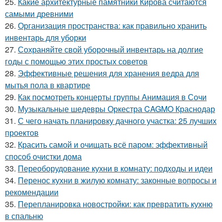
25.
Какие архитектурные памятники Кирова считаются
самыми древними
26.
Организация пространства: как правильно хранить
инвентарь для уборки
27.
Сохраняйте свой уборочный инвентарь на долгие
годы с помощью этих простых советов
28.
Эффективные решения для хранения ведра для
мытья пола в квартире
29.
Как посмотреть концерты группы Анимация в Сочи
30.
Музыкальные шедевры Оркестра CAGMO Краснодар
31.
С чего начать планировку дачного участка: 25 лучших
проектов
32.
Красить самой и очищать всё паром: эффективный
способ очистки дома
33.
Переоборудование кухни в комнату: подходы и идеи
34.
Перенос кухни в жилую комнату: законные вопросы и
рекомендации
35.
Перепланировка новостройки: как превратить кухню
в спальню