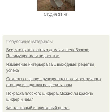
Студия 31 кв.
Популярные материалы
Все, что нужно знать о домах из пеноблоков:
Преимущества и недостатки
Изменение интерьера за 1 выходные: рецепты
успеха
Секреты создания функционального и эстетичного
огорода и сада: как разделить зоны
Покраска плоского шифера. Можно ли красить
шифер и чем?
Фисташковый и оливковый цвета.