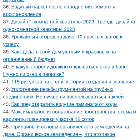
36.
Вздутый паркет после наводнения: ремонт и
восстановление
37.
Дизайн 1-комнатной квартиры 2023. Тренды дизайна
однокомнатной квартиры 2023
38.
Урожайный огород на даче: 10 простых шагов к
успеху
39.
Как сделать свой дом уютным и красивым на
ограниченный бюджет
40.
В какую сторону должно открываться окно в бане.
Нужно ли окно в парилке?
41.
115 рисунков на стену: история создания и значение
42.
Уплотнение резьбы фум-лентой на трубных
соединениях. Не лучше ли воспользоваться паклей
43.
Как предотвратить вздутие ламината от воды
44.
Максимальное использование пространства: схема и
варианты планировки участка 12 соток
45.
Принципы и основы органического земледелия на
даче. Органическое земледелие –, что это такое