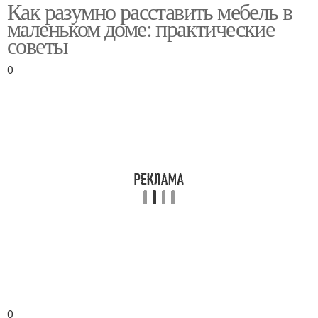
Как разумно расставить мебель в
Тенденции в открытом
Закрытые пространства
маленьком доме: практические
пространстве
советы
0
Пространства в
частных домах
0