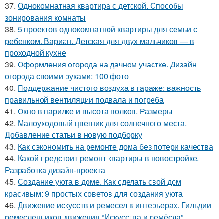
37.
Однокомнатная квартира с детской. Способы
зонирования комнаты
38.
5 проектов однокомнатной квартиры для семьи с
ребенком. Вариан. Детская для двух мальчиков — в
проходной кухне
39.
Оформления огорода на дачном участке. Дизайн
огорода своими руками: 100 фото
40.
Поддержание чистого воздуха в гараже: важность
правильной вентиляции подвала и погреба
41.
Окно в парилке и высота полков. Размеры
42.
Малоуходовый цветник для солнечного места.
Добавление статьи в новую подборку
43.
Как сэкономить на ремонте дома без потери качества
44.
Какой предстоит ремонт квартиры в новостройке.
Разработка дизайн-проекта
45.
Создание уюта в доме. Как сделать свой дом
красивым: 9 простых советов для создания уюта
46.
Движение искусств и ремесел в интерьерах. Гильдии
ремесленников движения “Искусства и ремёсла”