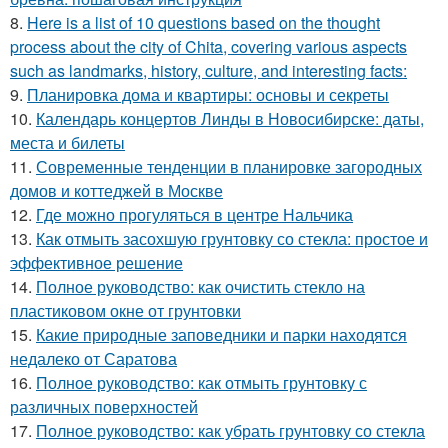
8.
Here is a list of 10 questions based on the thought
process about the city of Chita, covering various aspects
such as landmarks, history, culture, and interesting facts:
9.
Планировка дома и квартиры: основы и секреты
10.
Календарь концертов Линды в Новосибирске: даты,
места и билеты
11.
Современные тенденции в планировке загородных
домов и коттеджей в Москве
12.
Где можно прогуляться в центре Нальчика
13.
Как отмыть засохшую грунтовку со стекла: простое и
эффективное решение
14.
Полное руководство: как очистить стекло на
пластиковом окне от грунтовки
15.
Какие природные заповедники и парки находятся
недалеко от Саратова
16.
Полное руководство: как отмыть грунтовку с
различных поверхностей
17.
Полное руководство: как убрать грунтовку со стекла