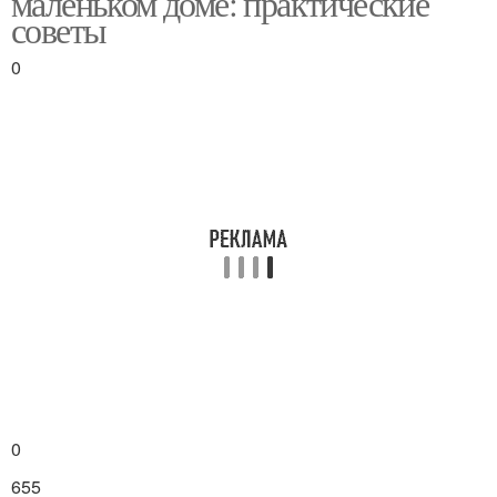
маленьком доме: практические
советы
0
Пространства в
Закрытые пространства
частных домах
Хранения под
раковиной
0
655