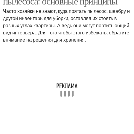
пылесоса: основные принципы
Часто хозяйки не знают, куда прятать пылесос, швабру и
другой инвентарь для уборки, оставляя их стоять в
Пылесос без
разных углах квартиры. А ведь они могут портить общий
Пылесос при хранении
использования
вид интерьера. Для того чтобы этого избежать, обратите
внимание на решения для хранения.