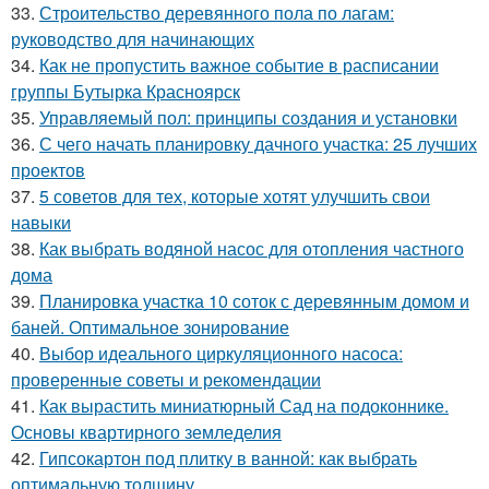
33.
Строительство деревянного пола по лагам:
руководство для начинающих
34.
Как не пропустить важное событие в расписании
группы Бутырка Красноярск
35.
Управляемый пол: принципы создания и установки
36.
С чего начать планировку дачного участка: 25 лучших
проектов
37.
5 советов для тех, которые хотят улучшить свои
навыки
38.
Как выбрать водяной насос для отопления частного
дома
39.
Планировка участка 10 соток с деревянным домом и
баней. Оптимальное зонирование
40.
Выбор идеального циркуляционного насоса:
проверенные советы и рекомендации
41.
Как вырастить миниатюрный Сад на подоконнике.
Основы квартирного земледелия
42.
Гипсокартон под плитку в ванной: как выбрать
оптимальную толщину