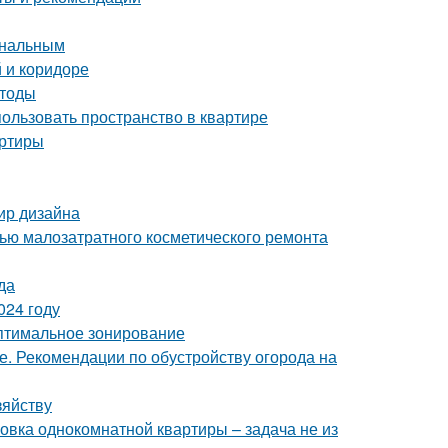
ональным
 и коридоре
етоды
пользовать пространство в квартире
артиры
мир дизайна
щью малозатратного косметического ремонта
да
024 году
Оптимальное зонирование
е. Рекомендации по обустройству огорода на
зяйству
овка однокомнатной квартиры – задача не из