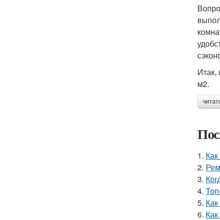
Вопро
выпол
комна
удобс
сэкон
Итак,
м2.
читат
Пос
1.
Как
2.
Рем
3.
Ког
4.
Топ
5.
Как
6.
Как