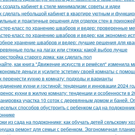
к создать кабинет в стиле минимализм: советы и идеи
к сделать небольшой кабинет в квартире уютным и функци
ильные и практичные решения для отделок стен в прихожей
стер-класс по хранению швабров и ведер: проверенные м
стер-класс по хранению швабров и ведер: как экономно ис
обное хранение швабров и ведер: лучшие решения для кв
ревянные полы на лагах или стяжка: какой выбор лучше
рестройка старого дома: как сделать пол
найте, как книга "Движение искусств и ремёсел" изменила 
кономьте деньги и усилите эстетику своей комнаты с помо
к перенести кухню в комнату: подходы и варианты
единение кухни и гостиной: тенденции и инновации 2024 го
ренос кухни в жилую комнату: тенденции и особенности в 2
анировка участка 10 соток с деревянным домом и баней. 
веселых способов обустроить с ребенком сад на подоконник
оннике
оки из сада на подоконнике: как обучать детей сельскому хо
нушка ремонт для семьи с ребенком. Эргономичная планир