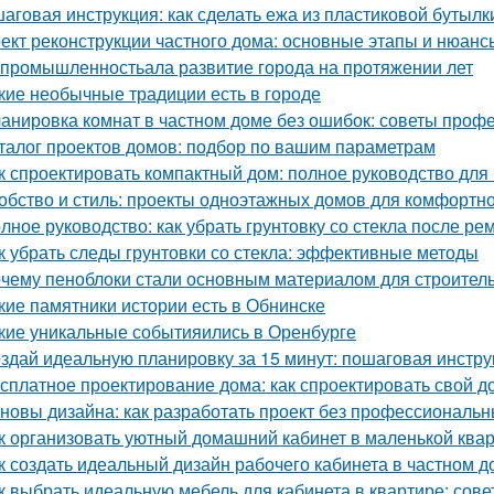
аговая инструкция: как сделать ежа из пластиковой бутылк
ект реконструкции частного дома: основные этапы и нюанс
 промышленностьала развитие города на протяжении лет
кие необычные традиции есть в городе
анировка комнат в частном доме без ошибок: советы проф
талог проектов домов: подбор по вашим параметрам
к спроектировать компактный дом: полное руководство дл
обство и стиль: проекты одноэтажных домов для комфортн
лное руководство: как убрать грунтовку со стекла после ре
к убрать следы грунтовки со стекла: эффективные методы
чему пеноблоки стали основным материалом для строител
кие памятники истории есть в Обнинске
кие уникальные событияились в Оренбурге
здай идеальную планировку за 15 минут: пошаговая инстру
сплатное проектирование дома: как спроектировать свой д
новы дизайна: как разработать проект без профессиональ
к организовать уютный домашний кабинет в маленькой ква
к создать идеальный дизайн рабочего кабинета в частном д
к выбрать идеальную мебель для кабинета в квартире: сов