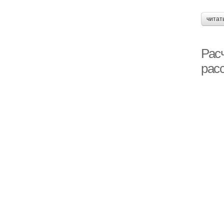
читат
Рас
рас