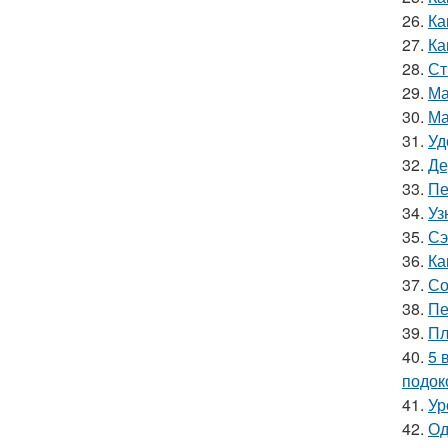
26.
Ка
27.
Ка
28.
Ст
29.
Ма
30.
Ма
31.
Уд
32.
Де
33.
Пе
34.
Уз
35.
Сэ
36.
Ка
37.
Со
38.
Пе
39.
Пл
40.
5 
подок
41.
Ур
42.
Од