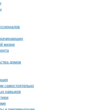
и
ы
ессионалов
я начинающих
ой жизни
монта
ьства домов
кция
ом самостоятельно
ных навыков
ртире
оме
еты и рекомендации