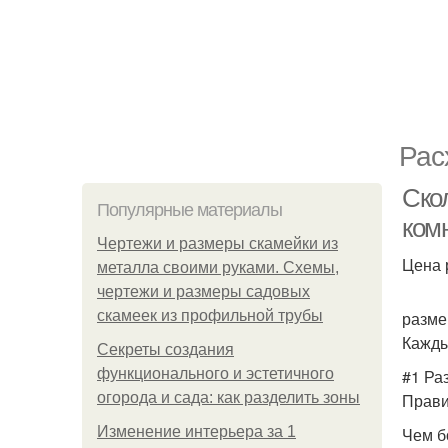
Рас
Ско
Популярные материалы
ком
Чертежи и размеры скамейки из
Цена 
металла своими руками. Схемы,
чертежи и размеры садовых
скамеек из профильной трубы
разме
Кажды
Секреты создания
функционального и эстетичного
#1 Ра
огорода и сада: как разделить зоны
Прави
Изменение интерьера за 1
Чем б