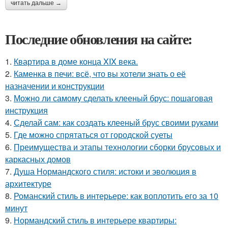
читать дальше →
Последние обновления на сайте:
1.
Квартира в доме конца XIX века.
2.
Каменка в печи: всё, что вы хотели знать о её
назначении и конструкции
3.
Можно ли самому сделать клееный брус: пошаговая
инструкция
4.
Сделай сам: как создать клееный брус своими руками
5.
Где можно спрятаться от городской суеты
6.
Преимущества и этапы технологии сборки брусовых и
каркасных домов
7.
Душа Нормандского стиля: истоки и эволюция в
архитектуре
8.
Романский стиль в интерьере: как воплотить его за 10
минут
9.
Нормандский стиль в интерьере квартиры: