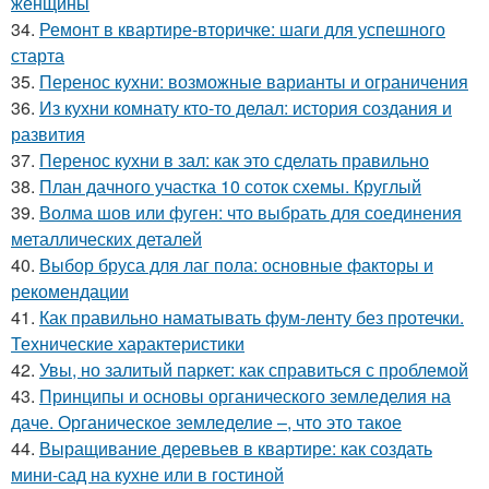
женщины
34.
Ремонт в квартире-вторичке: шаги для успешного
старта
35.
Перенос кухни: возможные варианты и ограничения
36.
Из кухни комнату кто-то делал: история создания и
развития
37.
Перенос кухни в зал: как это сделать правильно
38.
План дачного участка 10 соток схемы. Круглый
39.
Волма шов или фуген: что выбрать для соединения
металлических деталей
40.
Выбор бруса для лаг пола: основные факторы и
рекомендации
41.
Как правильно наматывать фум-ленту без протечки.
Технические характеристики
42.
Увы, но залитый паркет: как справиться с проблемой
43.
Принципы и основы органического земледелия на
даче. Органическое земледелие –, что это такое
44.
Выращивание деревьев в квартире: как создать
мини-сад на кухне или в гостиной