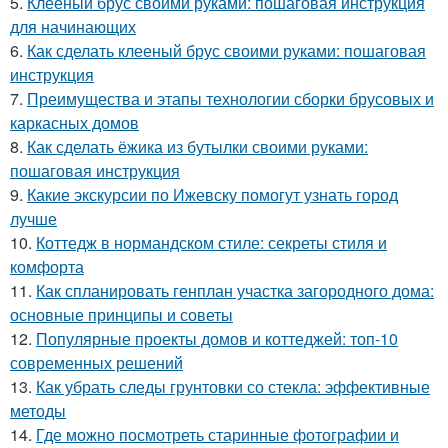
5.
Клееный брус своими руками: пошаговая инструкция
для начинающих
6.
Как сделать клееный брус своими руками: пошаговая
инструкция
7.
Преимущества и этапы технологии сборки брусовых и
каркасных домов
8.
Как сделать ёжика из бутылки своими руками:
пошаговая инструкция
9.
Какие экскурсии по Ижевску помогут узнать город
лучше
10.
Коттедж в нормандском стиле: секреты стиля и
комфорта
11.
Как спланировать генплан участка загородного дома:
основные принципы и советы
12.
Популярные проекты домов и коттеджей: топ-10
современных решений
13.
Как убрать следы грунтовки со стекла: эффективные
методы
14.
Где можно посмотреть старинные фотографии и