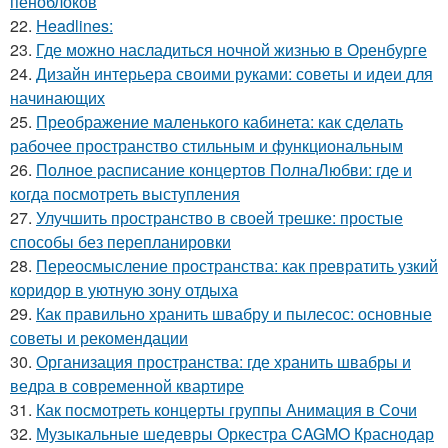
пеноблоков
22.
Headlines:
23.
Где можно насладиться ночной жизнью в Оренбурге
24.
Дизайн интерьера своими руками: советы и идеи для
начинающих
25.
Преображение маленького кабинета: как сделать
рабочее пространство стильным и функциональным
26.
Полное расписание концертов ПолнаЛюбви: где и
когда посмотреть выступления
27.
Улучшить пространство в своей трешке: простые
способы без перепланировки
28.
Переосмысление пространства: как превратить узкий
коридор в уютную зону отдыха
29.
Как правильно хранить швабру и пылесос: основные
советы и рекомендации
30.
Организация пространства: где хранить швабры и
ведра в современной квартире
31.
Как посмотреть концерты группы Анимация в Сочи
32.
Музыкальные шедевры Оркестра CAGMO Краснодар