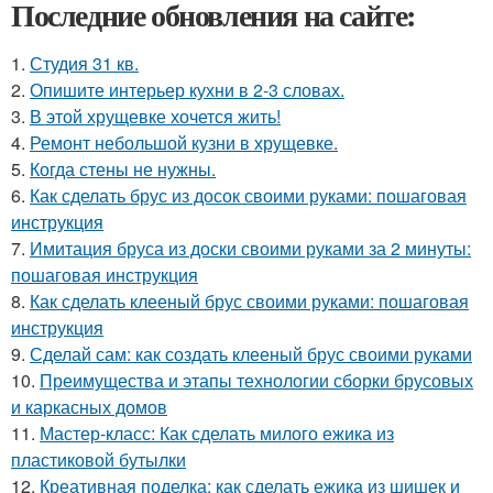
Последние обновления на сайте:
1.
Студия 31 кв.
2.
Опишите интерьер кухни в 2-3 словах.
3.
В этой хрущевке хочется жить!
4.
Ремонт небольшой кузни в хрущевке.
5.
Когда стены не нужны.
6.
Как сделать брус из досок своими руками: пошаговая
инструкция
7.
Имитация бруса из доски своими руками за 2 минуты:
пошаговая инструкция
8.
Как сделать клееный брус своими руками: пошаговая
инструкция
9.
Сделай сам: как создать клееный брус своими руками
10.
Преимущества и этапы технологии сборки брусовых
и каркасных домов
11.
Мастер-класс: Как сделать милого ежика из
пластиковой бутылки
12.
Креативная поделка: как сделать ежика из шишек и