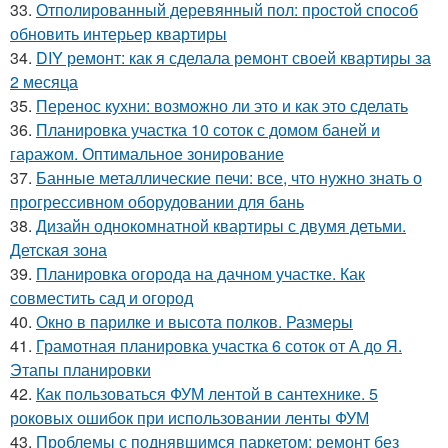
33.
Отполированный деревянный пол: простой способ
обновить интерьер квартиры
34.
DIY ремонт: как я сделала ремонт своей квартиры за
2 месяца
35.
Перенос кухни: возможно ли это и как это сделать
36.
Планировка участка 10 соток с домом баней и
гаражом. Оптимальное зонирование
37.
Банные металлические печи: все, что нужно знать о
прогрессивном оборудовании для бань
38.
Дизайн однокомнатной квартиры с двумя детьми.
Детская зона
39.
Планировка огорода на дачном участке. Как
совместить сад и огород
40.
Окно в парилке и высота полков. Размеры
41.
Грамотная планировка участка 6 соток от А до Я.
Этапы планировки
42.
Как пользоваться ФУМ лентой в сантехнике. 5
роковых ошибок при использовании ленты ФУМ
43.
Проблемы с поднявшимся паркетом: ремонт без