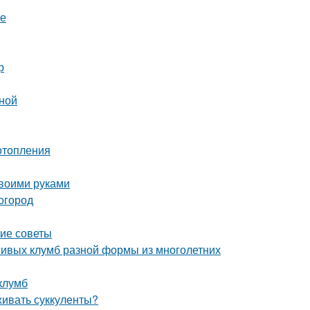
ре
р
иной
отопления
своими руками
 огород
кие советы
сивых клумб разной формы из многолетних
клумб
живать суккуленты?