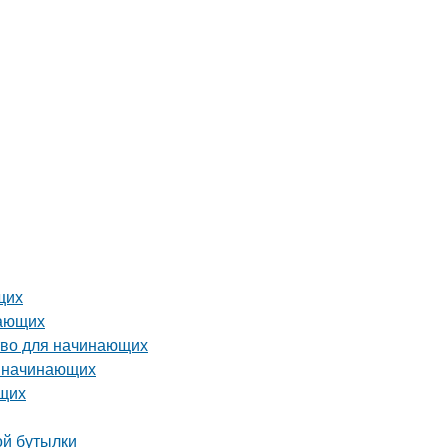
щих
нающих
тво для начинающих
я начинающих
ющих
ой бутылки