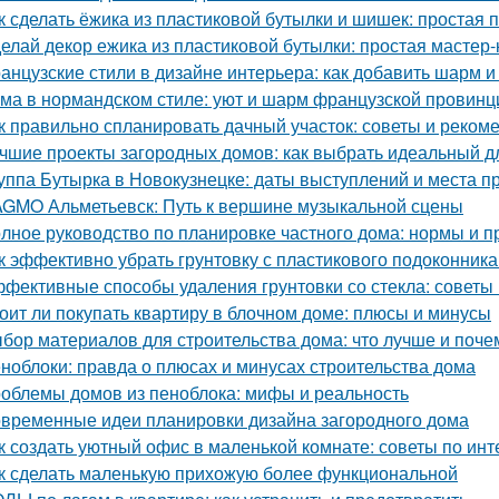
к сделать ёжика из пластиковой бутылки и шишек: простая 
елай декор ежика из пластиковой бутылки: простая мастер-
анцузские стили в дизайне интерьера: как добавить шарм и
ма в нормандском стиле: уют и шарм французской провинц
к правильно спланировать дачный участок: советы и реком
чшие проекты загородных домов: как выбрать идеальный д
уппа Бутырка в Новокузнецке: даты выступлений и места 
GMO Альметьевск: Путь к вершине музыкальной сцены
лное руководство по планировке частного дома: нормы и п
к эффективно убрать грунтовку с пластикового подоконник
фективные способы удаления грунтовки со стекла: советы
оит ли покупать квартиру в блочном доме: плюсы и минусы
бор материалов для строительства дома: что лучше и поче
ноблоки: правда о плюсах и минусах строительства дома
облемы домов из пеноблока: мифы и реальность
временные идеи планировки дизайна загородного дома
к создать уютный офис в маленькой комнате: советы по инт
к сделать маленькую прихожую более функциональной