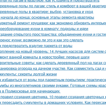
ЛЫ по лагам в квартире: как устранить и предотвратить
ревянные полы по лагам: стиль и комфорт в вашей кварти
ревянные полы в квартире: выбор, установка и уход
 начала до конца: основные этапы ремонта квартиры
джетный ремонт хрущевки: как экономно обновить интерье
реоборудование кухни в комнату: подходы и идеи
здание открытого пространства: объединение кухни и гост
ренос кухни: возможно ли это и как это сделать
к предотвратить вздутие паркета от воды
опление на новый уровень: 14 лучших насосов для систем 
монт ванной комнаты в новостройке: первые шаги
роительные советы: как сделать деревянный пол на лагах 
анировка огорода на дачном участке. Как совместить сад и
ккуленты: секреты долгой жизни
к избавиться от воды под паркетным покрытием: практичес
умбы из многолетников своими руками. Готовые схемы кра
в в Подмосковье для начинающих
 правил создания цветника. 10 правил создания цветочных 
к пересадить суккуленты в домашних условиях. Как переса