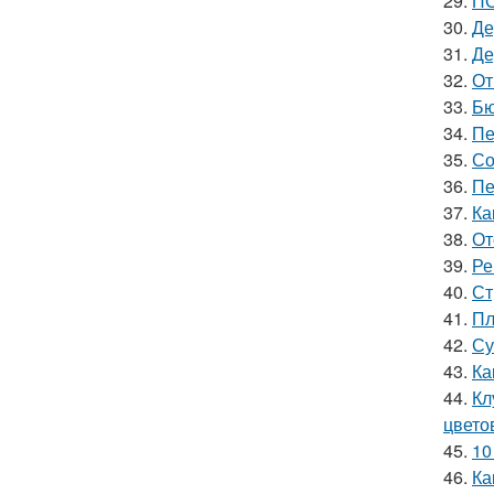
29.
ПО
30.
Де
31.
Де
32.
От
33.
Бю
34.
Пе
35.
Со
36.
Пе
37.
Ка
38.
От
39.
Ре
40.
Ст
41.
Пл
42.
Су
43.
Ка
44.
Кл
цвето
45.
10
46.
Ка