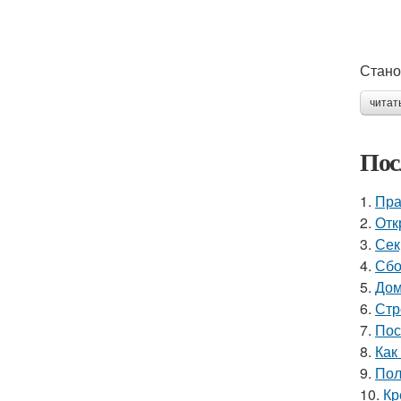
Стано
читат
Пос
1.
Пра
2.
Отк
3.
Сек
4.
Сбо
5.
Дом
6.
Стр
7.
Пос
8.
Как
9.
Пол
10.
Кр