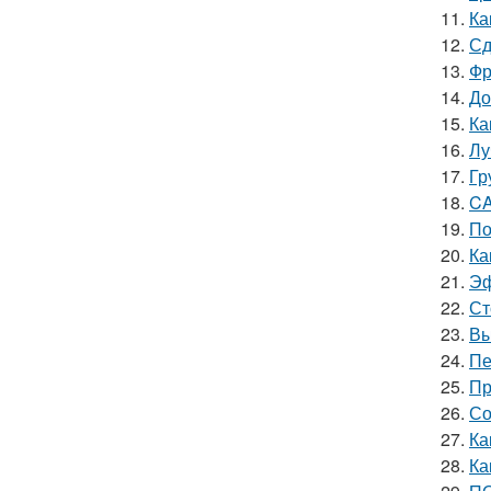
11.
Ка
12.
Сд
13.
Фр
14.
До
15.
Ка
16.
Лу
17.
Гр
18.
CA
19.
По
20.
Ка
21.
Эф
22.
Ст
23.
Вы
24.
Пе
25.
Пр
26.
Со
27.
Ка
28.
Ка