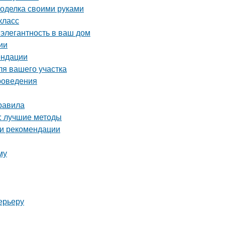
поделка своими руками
класс
 элегантность в ваш дом
ии
ендации
ля вашего участка
проведения
равила
а: лучшие методы
 и рекомендации
му
ерьеру