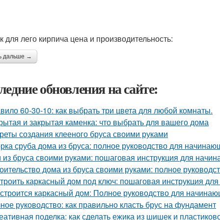
к для лего кирпича цена и производительность:
ь дальше →
ледние обновления на сайте:
вило 60-30-10: как выбрать три цвета для любой комнаты.
рытая и закрытая каменка: что выбрать для вашего дома
реты создания клееного бруса своими руками
рка сруба дома из бруса: полное руководство для начинаю
 из бруса своими руками: пошаговая инструкция для начи
оительство дома из бруса своими руками: полное руководс
троить каркасный дом под ключ: пошаговая инструкция дл
 строится каркасный дом: Полное руководство для начина
ное руководство: как правильно класть брус на фундамент
еативная поделка: как сделать ежика из шишек и пластиков