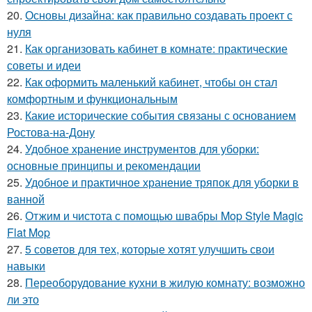
20.
Основы дизайна: как правильно создавать проект с
нуля
21.
Как организовать кабинет в комнате: практические
советы и идеи
22.
Как оформить маленький кабинет, чтобы он стал
комфортным и функциональным
23.
Какие исторические события связаны с основанием
Ростова-на-Дону
24.
Удобное хранение инструментов для уборки:
основные принципы и рекомендации
25.
Удобное и практичное хранение тряпок для уборки в
ванной
26.
Отжим и чистота с помощью швабры Mop Style Magic
Flat Mop
27.
5 советов для тех, которые хотят улучшить свои
навыки
28.
Переоборудование кухни в жилую комнату: возможно
ли это