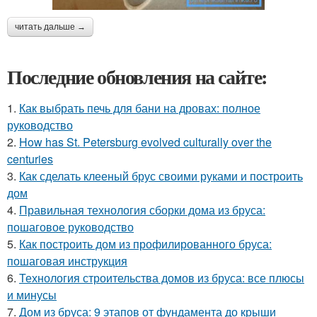
читать дальше →
Последние обновления на сайте:
1.
Как выбрать печь для бани на дровах: полное
руководство
2.
How has St. Petersburg evolved culturally over the
centuries
3.
Как сделать клееный брус своими руками и построить
дом
4.
Правильная технология сборки дома из бруса:
пошаговое руководство
5.
Как построить дом из профилированного бруса:
пошаговая инструкция
6.
Технология строительства домов из бруса: все плюсы
и минусы
7.
Дом из бруса: 9 этапов от фундамента до крыши