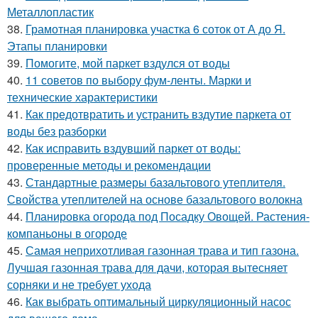
Металлопластик
38.
Грамотная планировка участка 6 соток от А до Я.
Этапы планировки
39.
Помогите, мой паркет вздулся от воды
40.
11 советов по выбору фум-ленты. Марки и
технические характеристики
41.
Как предотвратить и устранить вздутие паркета от
воды без разборки
42.
Как исправить вздувший паркет от воды:
проверенные методы и рекомендации
43.
Стандартные размеры базальтового утеплителя.
Свойства утеплителей на основе базальтового волокна
44.
Планировка огорода под Посадку Овощей. Растения-
компаньоны в огороде
45.
Самая неприхотливая газонная трава и тип газона.
Лучшая газонная трава для дачи, которая вытесняет
сорняки и не требует ухода
46.
Как выбрать оптимальный циркуляционный насос