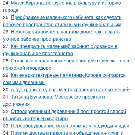
24.
Музеи Кургана: погружение в культуру и историю
города
25.
Преображение маленького кабинета: как сделать
рабочее пространство стильным и функциональным
26.
Небольшой кабинет в частном доме: как создать
уютное рабочее пространство
27.
Как превратить маленький кабинет с диваном в
функциональное пространство
28.
Стильные и практичные решения для отделок стен в
прихожей и коридоре
29.
Какие архитектурные памятники Кирова считаются
самыми древними
30.
А где хранится у вас: место хранения важных вещей
31.
Татьяна Буланова: Московские проекты и
достижения
32.
Отполированный деревянный пол: простой способ
обновить интерьер квартиры
33.
Переоборудование кухни в комнату: подходы и идеи
34.
Преимущества и недостатки объединения кухни и