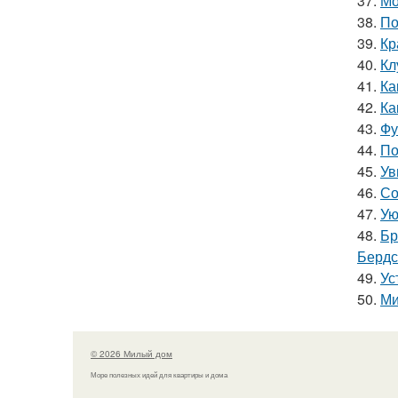
37.
Мо
38.
По
39.
Кр
40.
Кл
41.
Ка
42.
Ка
43.
Фу
44.
По
45.
Ув
46.
Со
47.
Ую
48.
Бр
Бердс
49.
Ус
50.
Ми
© 2026 Милый дом
Море полезных идей для квартиры и дома