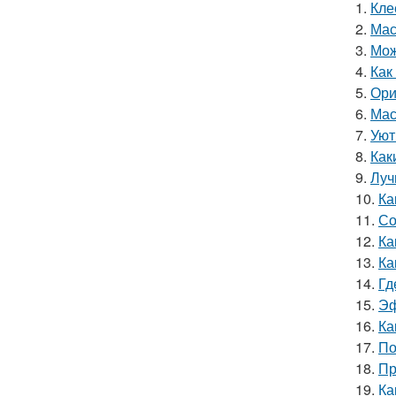
1.
Кле
2.
Мас
3.
Мож
4.
Как
5.
Ори
6.
Мас
7.
Уют
8.
Как
9.
Луч
10.
Ка
11.
Со
12.
Ка
13.
Ка
14.
Гд
15.
Эф
16.
Ка
17.
По
18.
Пр
19.
Ка