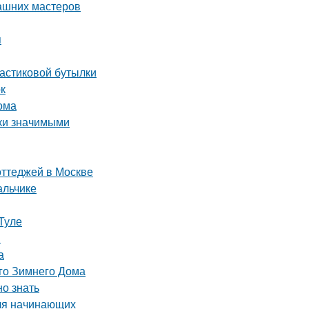
ашних мастеров
я
ластиковой бутылки
ок
ома
ки значимыми
оттеджей в Москве
альчике
Туле
и
а
го Зимнего Дома
но знать
для начинающих