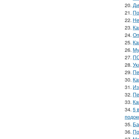
20.
Ди
21.
По
22.
Не
23.
Ка
24.
Оп
25.
Ка
26.
Му
27.
ПО
28.
Ук
29.
Пе
30.
Ка
31.
Из
32.
Пе
33.
Ка
34.
5 
подок
35.
Ба
36.
По