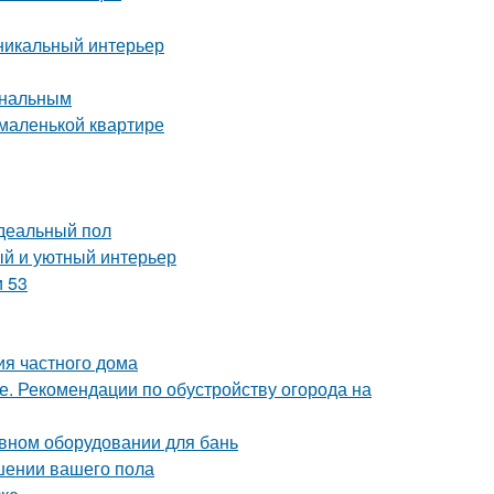
уникальный интерьер
ональным
 маленькой квартире
идеальный пол
ый и уютный интерьер
и 53
ия частного дома
е. Рекомендации по обустройству огорода на
ивном оборудовании для бань
чшении вашего пола