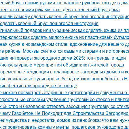
еный брус своими руками: пошаговое руководство для дом
терская своими руками: как сделать клееный брус дома
но ли самому сделать клееный брус: пошаговая инструкци
 сделать клееный брус: пошаговая инструкция
гинальный подарок или украшение: как сделать ежика из п
тер-класс: как сделать милого ежика из пластиковых бутыл
ная кухня в нормандском стиле: вдохновение для вашего д
ие районы Москвы считаются самыми старыми и историчес
шие интерьеры загородного дома 2025: топ-тренды и идеи
кие культурные мероприятия объединяют жителей города
временные тенденции в планировке загородных домов и к
кие уникальные кулинарные блюда можно попробовать в Н
кие фестивали проводятся в городе
е можно посмотреть старинные фотографии и документы о 
фективные способы удаления грунтовки со стекла и плитк
к быстро и безопасно оттереть засохшую грунтовку со стекл
чему Газобетон Не Подходит для Строительства Загородно
еимущества и недостатки домов из пеноблока: что вам нуж
к спроектировать комнату мечты: пошаговое руководство 