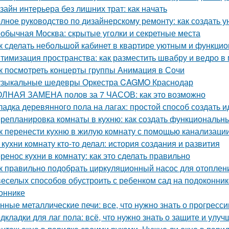
зайн интерьера без лишних трат: как начать
лное руководство по дизайнерскому ремонту: как создать 
обычная Москва: скрытые уголки и секретные места
к сделать небольшой кабинет в квартире уютным и функци
тимизация пространства: как разместить швабру и ведро в
к посмотреть концерты группы Анимация в Сочи
зыкальные шедевры Оркестра CAGMO Краснодар
ЛНАЯ ЗАМЕНА полов за 7 ЧАСОВ: как это возможно
ладка деревянного пола на лагах: простой способ создать 
репланировка комнаты в кухню: как создать функциональн
к перенести кухню в жилую комнату с помощью канализаци
 кухни комнату кто-то делал: история создания и развития
ренос кухни в комнату: как это сделать правильно
к правильно подобрать циркуляционный насос для отоплен
веселых способов обустроить с ребенком сад на подоконник
оннике
нные металлические печи: все, что нужно знать о прогресс
дкладки для лаг пола: всё, что нужно знать о защите и улу