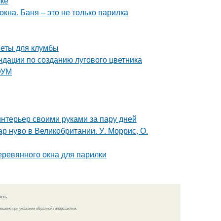
лке
кна. Баня – это не только парилка
веты для клумбы
ндации по созданию лугового цветника
ФУМ
интерьер своими руками за пару дней
р нуво в Великобритании. У. Моррис, О.
еревянного окна для парилки
язь
решено при указании обратной гиперссылки.