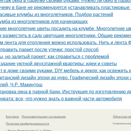
нтаж окна в парилке своими руками. Нужно ли окно в пари
чему в бане не рекомендуется устанавливать пластиковые о
асивые клумбы из многолетников. Подбор растений
умба из многолетников для начинающих
кие многолетние цветы посадить на клумбе. Многолетние ц
к разместить в саду цветущие многолетники. Общие рекоме
м лента для отопления можно использовать. Нить и лента 
править паркет после утечки: простой способ
ы, но залитый паркет: как справиться с проблемой
здание уютной двухэтажной квартиры: идеи и советы
т в доме своими руками. DIY мебель и декор: как освежить 
итанский дизайн эпохи ар нуво. Графический дизайн эпохи а
лей, Ч.Р. Макинтош
тановка окна в парной бани. Инструкция по изготовлению д
нвата: все, что нужно знать о важной части автомобиля
Контакты
Пользовательское соглашение
Обратная св
Политика конфидециальности
Копирование раз
г. Москва, Мясницкая улица 11, м. Лубянка