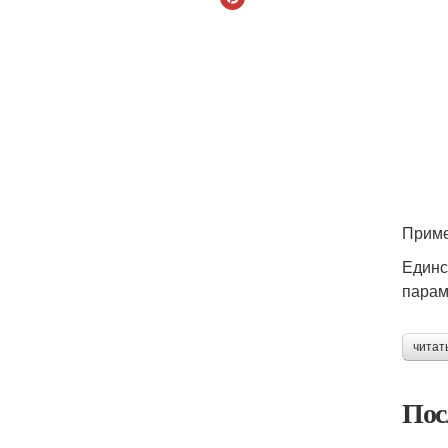
Приме
Единс
парам
читат
Пос