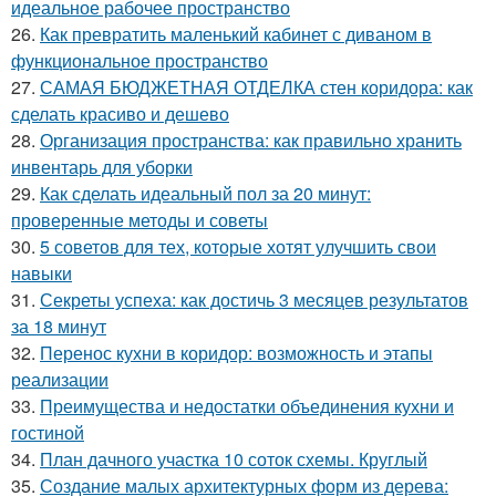
идеальное рабочее пространство
26.
Как превратить маленький кабинет с диваном в
функциональное пространство
27.
САМАЯ БЮДЖЕТНАЯ ОТДЕЛКА стен коридора: как
сделать красиво и дешево
28.
Организация пространства: как правильно хранить
инвентарь для уборки
29.
Как сделать идеальный пол за 20 минут:
проверенные методы и советы
30.
5 советов для тех, которые хотят улучшить свои
навыки
31.
Секреты успеха: как достичь 3 месяцев результатов
за 18 минут
32.
Перенос кухни в коридор: возможность и этапы
реализации
33.
Преимущества и недостатки объединения кухни и
гостиной
34.
План дачного участка 10 соток схемы. Круглый
35.
Создание малых архитектурных форм из дерева: