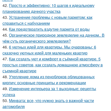
42.
Просто и эффективно: 10 шагов к идеальному
планированию дачного участка
43.
Устранение проблемы с новым паркетом: как
справиться с набуханием
44.
Как предотвратить вздутие паркета от воды
45.
Органическое природное земледелие на дачном.. В
чём суть органического земледелия?
46.
6 уютных идей для квартиры. Мы очарованы: 6
сказочно уютных идей для маленьких квартир
47.
Как создать уют и комфорт в съёмной квартире. 5
простых советов, как создать домашнюю атмосферу в
съемной квартире
48.
Утепление дома из пеноблоков облицованных
кирпич: основные принципы и рекомендации
49.
Изменение интерьера за 1 выходные: рецепты
успеха
50.
Минвата: все, что нужно знать о важной части
автомобиля