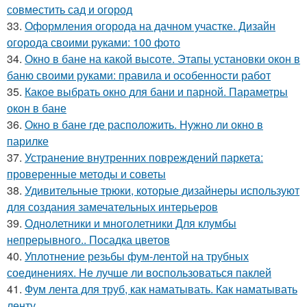
совместить сад и огород
33.
Оформления огорода на дачном участке. Дизайн
огорода своими руками: 100 фото
34.
Окно в бане на какой высоте. Этапы установки окон в
баню своими руками: правила и особенности работ
35.
Какое выбрать окно для бани и парной. Параметры
окон в бане
36.
Окно в бане где расположить. Нужно ли окно в
парилке
37.
Устранение внутренних повреждений паркета:
проверенные методы и советы
38.
Удивительные трюки, которые дизайнеры используют
для создания замечательных интерьеров
39.
Однолетники и многолетники Для клумбы
непрерывного.. Посадка цветов
40.
Уплотнение резьбы фум-лентой на трубных
соединениях. Не лучше ли воспользоваться паклей
41.
Фум лента для труб, как наматывать. Как наматывать
ленту