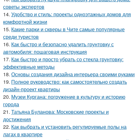
советы экспертов
14.
Удобство и стиль: проекты одноэтажных домов для
комфортной жизни
15.
Какие парки и скверы в Чите самые популярные
среди туристов
16.
Как быстро и безопасно удалить грунтовку с
автомобиля: пошаговая инструкция
17.
Как быстро и просто убрать со стекла грунтовку:
эффективные методы
18.
Основы создания дизайна интерьера своими руками
19.
Полное руководство: как самостоятельно создать
дизайн-проект квартиры
20.
Музеи Кургана: погружение в культуру и историю
города
21.
Татьяна Буланова: Московские проекты и
достижения
22.
Как выбрать и установить регулируемые полы на
лагах в квартире