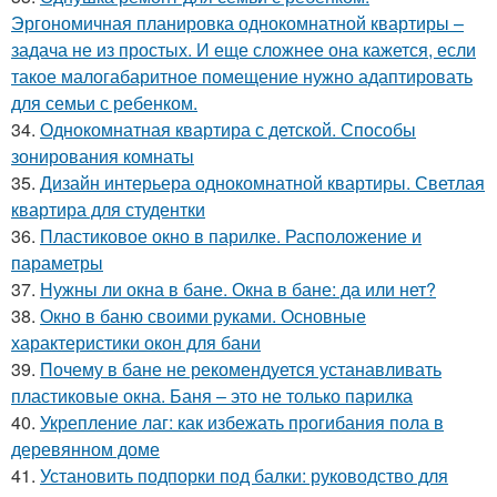
Эргономичная планировка однокомнатной квартиры –
задача не из простых. И еще сложнее она кажется, если
такое малогабаритное помещение нужно адаптировать
для семьи с ребенком.
34.
Однокомнатная квартира с детской. Способы
зонирования комнаты
35.
Дизайн интерьера однокомнатной квартиры. Светлая
квартира для студентки
36.
Пластиковое окно в парилке. Расположение и
параметры
37.
Нужны ли окна в бане. Окна в бане: да или нет?
38.
Окно в баню своими руками. Основные
характеристики окон для бани
39.
Почему в бане не рекомендуется устанавливать
пластиковые окна. Баня – это не только парилка
40.
Укрепление лаг: как избежать прогибания пола в
деревянном доме
41.
Установить подпорки под балки: руководство для