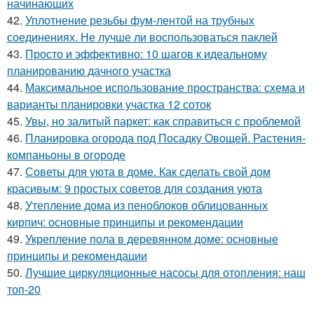
начинающих
42.
Уплотнение резьбы фум-лентой на трубных
соединениях. Не лучше ли воспользоваться паклей
43.
Просто и эффективно: 10 шагов к идеальному
планированию дачного участка
44.
Максимальное использование пространства: схема и
варианты планировки участка 12 соток
45.
Увы, но залитый паркет: как справиться с проблемой
46.
Планировка огорода под Посадку Овощей. Растения-
компаньоны в огороде
47.
Советы для уюта в доме. Как сделать свой дом
красивым: 9 простых советов для создания уюта
48.
Утепление дома из пеноблоков облицованных
кирпич: основные принципы и рекомендации
49.
Укрепление пола в деревянном доме: основные
принципы и рекомендации
50.
Лучшие циркуляционные насосы для отопления: наш
топ-20