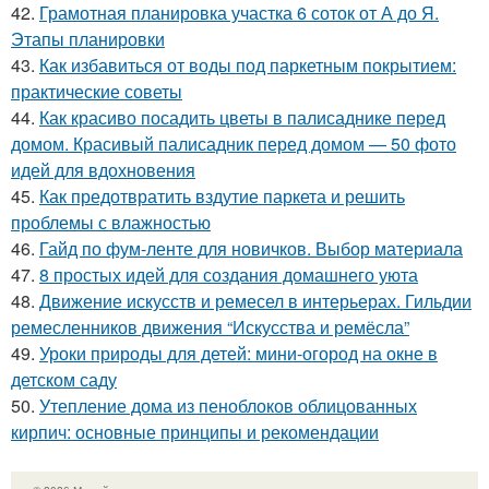
42.
Грамотная планировка участка 6 соток от А до Я.
Этапы планировки
43.
Как избавиться от воды под паркетным покрытием:
практические советы
44.
Как красиво посадить цветы в палисаднике перед
домом. Красивый палисадник перед домом — 50 фото
идей для вдохновения
45.
Как предотвратить вздутие паркета и решить
проблемы с влажностью
46.
Гайд по фум-ленте для новичков. Выбор материала
47.
8 простых идей для создания домашнего уюта
48.
Движение искусств и ремесел в интерьерах. Гильдии
ремесленников движения “Искусства и ремёсла”
49.
Уроки природы для детей: мини-огород на окне в
детском саду
50.
Утепление дома из пеноблоков облицованных
кирпич: основные принципы и рекомендации