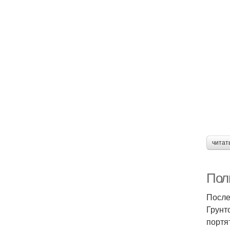
читат
Полн
После
Грунт
портя