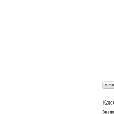
читат
Как
Введ