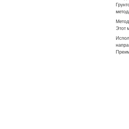
Грунт
метод
Метод
Этот 
Испол
напра
Преим