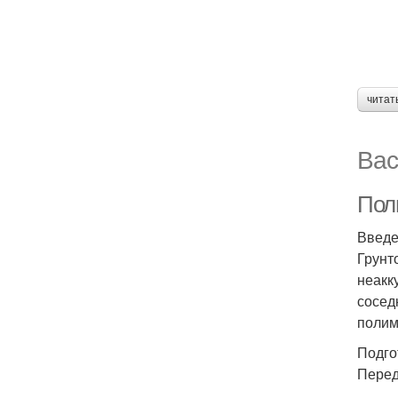
читат
Вас
Полн
Введ
Грунт
неакк
сосед
полим
Подго
Перед