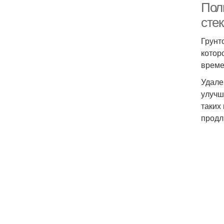
Полн
сте
Грунт
котор
време
Удале
улучш
таких
продл