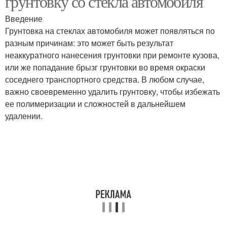
грунтовку со стекла автомобиля
Введение
Грунтовка на стеклах автомобиля может появляться по
разным причинам: это может быть результат
Старая грунтовка
Грунтовки на стекле
неаккуратного нанесения грунтовки при ремонте кузова,
или же попадание брызг грунтовки во время окраски
соседнего транспортного средства. В любом случае,
Грунтовка со
важно своевременно удалить грунтовку, чтобы избежать
стеклянной
Следы на стекле
ее полимеризации и сложностей в дальнейшем
поверхности
удалении.
Грунтовка со стекол
Окно от грунтовки
Стекло на пластиковом
Стекло от грунтовки
окне