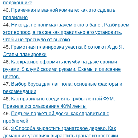
подоконнике
43.
Прачечная в ванной комнате: как это сделать
правильно
44.
Никогда не понимал зачем окно в бане.. Разбираем
этот вопрос, а так же как правильно его установить,
чтобы не треснуло от высоко
45.
Грамотная планировка участка 6 соток от А до Я.
Этапы планировки
46.
Как красиво оформить клумбу на даче своими
руками. 5 клумб своими руками. Схемы и описание
цветов
47.
Выбор бруса для лаг пола: основные факторы и
рекомендации
48.
Как правильно соединять трубы лентой ФУМ.
Правила использования ФУМ ленты
49.
Подъем паркетной доски: как справиться с
проблемой
50.
3 Способа вырастить гранатовое дерево. Как
домашних условиях вырастить гранат из косточки