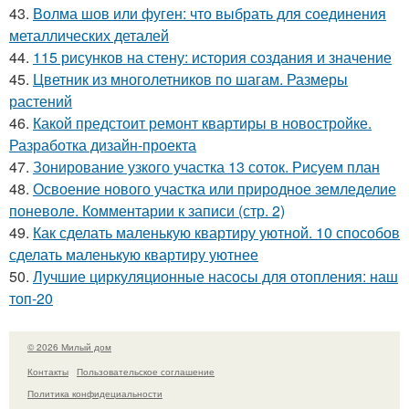
43.
Волма шов или фуген: что выбрать для соединения
металлических деталей
44.
115 рисунков на стену: история создания и значение
45.
Цветник из многолетников по шагам. Размеры
растений
46.
Какой предстоит ремонт квартиры в новостройке.
Разработка дизайн-проекта
47.
Зонирование узкого участка 13 соток. Рисуем план
48.
Освоение нового участка или природное земледелие
поневоле. Комментарии к записи (стр. 2)
49.
Как сделать маленькую квартиру уютной. 10 способов
сделать маленькую квартиру уютнее
50.
Лучшие циркуляционные насосы для отопления: наш
топ-20
© 2026 Милый дом
Контакты
Пользовательское соглашение
Политика конфидециальности