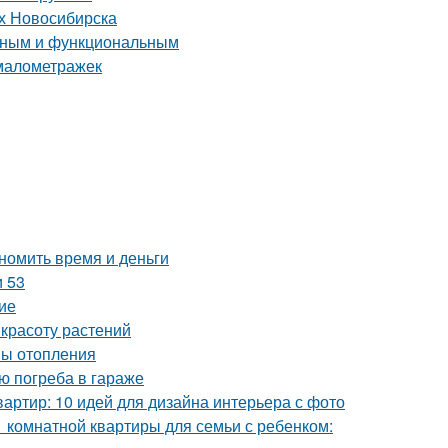
ях Новосибирска
енным и функциональным
 малометражек
номить время и деньги
и 53
ие
 красоту растений
мы отопления
ю погреба в гараже
артир: 10 идей для дизайна интерьера с фото
1 комнатной квартиры для семьи с ребенком: