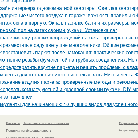
ое зонирование
зайн интерьера однокомнатной квартиры. Светлая квартира
ддержание чистого воздуха в гараже: важность правильной
нтаж окна в парную. Окна в парилке бани и их размеры: мо
рновой пол на лагах своими руками. Установка лаг
транение внутренних повреждений паркета: проверенные м
к разместить в саду цветущие многолетники. Общие рекоме
к восстановить паркет после намокания: практические сове
лотнение резьбы фум-лентой на трубных соединениях. Не 
к предотвратить вздутие паркета и решить проблемы с вла
м лента для отопления можно использовать. Нить и лента 
транение вздутия паркета: проверенные методы и рекомен
к сделать комнату уютной и красивой своими руками. DIY ме
и за пару дней
ккуленты для начинающих: 10 лучших видов для успешног
Контакты
Пользовательское соглашение
Обратная св
Политика конфидециальности
Копирование раз
г. Москва, Мясницкая улица 11, м. Лубянка