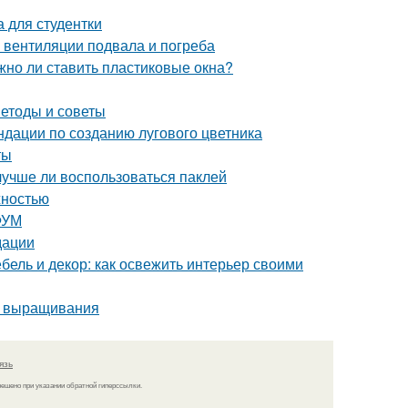
 для студентки
 вентиляции подвала и погреба
жно ли ставить пластиковые окна?
етоды и советы
ндации по созданию лугового цветника
ты
лучше ли воспользоваться паклей
жностью
ФУМ
дации
бель и декор: как освежить интерьер своими
о выращивания
язь
решено при указании обратной гиперссылки.