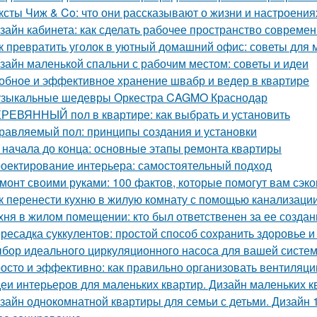
ксты Чиж & Co: что они рассказывают о жизни и настроени
зайн кабинета: как сделать рабочее пространство соврем
к превратить уголок в уютный домашний офис: советы для
зайн маленькой спальни с рабочим местом: советы и идеи
обное и эффективное хранение швабр и ведер в квартире
зыкальные шедевры Оркестра CAGMO Краснодар
РЕВЯННЫЙ пол в квартире: как выбрать и установить
равляемый пол: принципы создания и установки
 начала до конца: основные этапы ремонта квартиры
оектирование интерьера: самостоятельный подход
монт своими руками: 100 фактов, которые помогут вам сэко
к перенести кухню в жилую комнату с помощью канализаци
хня в жилом помещении: кто был ответственен за ее создан
ресадка суккулентов: простой способ сохранить здоровье и
бор идеального циркуляционного насоса для вашей систе
осто и эффективно: как правильно организовать вентиляци
еи интерьеров для маленьких квартир. Дизайн маленьких кв
зайн однокомнатной квартиры для семьи с детьми. Дизайн 