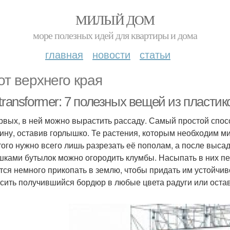
МИЛЫЙ ДОМ
море полезных идей для квартиры и дома
главная
новости
статьи
от верхнего края
transformer: 7 полезных вещей из пласти
рвых, в ней можно вырастить рассаду. Самый простой спосо
ину, оставив горлышко. Те растения, которым необходим ми
того нужно всего лишь разрезать её пополам, а после выса
ками бутылок можно огородить клумбы. Насыпать в них пес
тся немного прикопать в землю, чтобы придать им устойчиво
сить получившийся бордюр в любые цвета радуги или остави