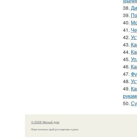
удачн
38.
Ди
39.
По
40.
Мо
41.
Че
42.
Ус
43.
Ка
44.
Ка
45.
Уп
46.
Ка
47.
Фу
48.
Ус
49.
Ка
рукам
50.
Су
© 2026 Милый дом
Море полезных идей для квартиры и дома