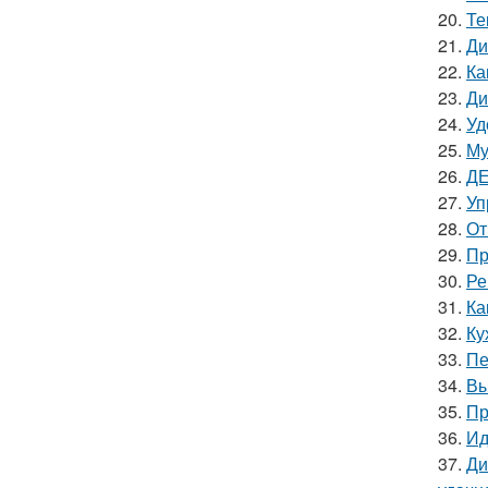
20.
Те
21.
Ди
22.
Ка
23.
Ди
24.
Уд
25.
Му
26.
ДЕ
27.
Уп
28.
От
29.
Пр
30.
Ре
31.
Ка
32.
Ку
33.
Пе
34.
Вы
35.
Пр
36.
Ид
37.
Ди