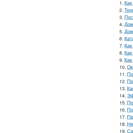
1.
Как
2.
Тех
3.
Пос
4.
Дом
5.
Дом
6.
Кат
7.
Как
8.
Как
9.
Как
10.
Ок
11.
По
12.
По
13.
Ка
14.
Эф
15.
По
16.
По
17.
Пр
18.
He
19.
Со