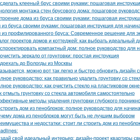
 сделать клееный брус своими руками: пошаговая инструкц
нология монтажа стен брусового дома: пошаговое руководс
троение дома из бруса своими руками: пошаговая инструк
 из бруса своими руками: пошаговая инструкция для начи
 из профилированного бруса: Современное решение для э
алог проектов домов и коттеджей: как выбрать идеальный д
 спроектировать компактный дом: полное руководство для
 очистить зеркало от грунтовки: простая инструкция
 доехать до Вологды из Москвы
азывается, можно вот так легко и быстро обновить дизайн с
лное руководство: как правильно удалить грунтовку со стек
лное руководство: как очистить стекло на пластиковом окне
к отмыть грунтовку со стекла автомобиля самостоятельно
фективные методы удаления грунтовки глубокого проникно
строить дом из пеноблоков: полное руководство для начи
чему дома из пеноблоков могут быть не лучшим выбором
еимущества и недостатки: стоит ли строить дом из пенобло
adlines:
здай свой идеальный интерьер: дизайн-проект квартиры с