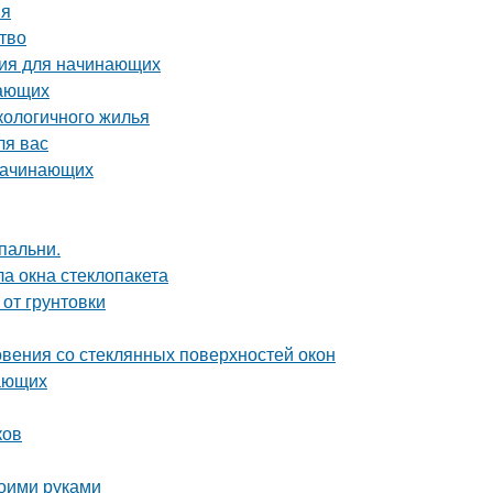
ия
тво
ция для начинающих
нающих
кологичного жилья
ля вас
 начинающих
пальни.
ла окна стеклопакета
 от грунтовки
вения со стеклянных поверхностей окон
нающих
ков
воими руками