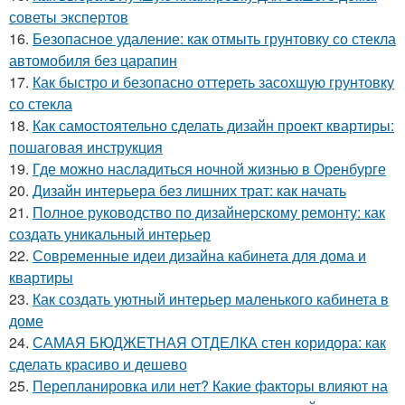
советы экспертов
16.
Безопасное удаление: как отмыть грунтовку со стекла
автомобиля без царапин
17.
Как быстро и безопасно оттереть засохшую грунтовку
со стекла
18.
Как самостоятельно сделать дизайн проект квартиры:
пошаговая инструкция
19.
Где можно насладиться ночной жизнью в Оренбурге
20.
Дизайн интерьера без лишних трат: как начать
21.
Полное руководство по дизайнерскому ремонту: как
создать уникальный интерьер
22.
Современные идеи дизайна кабинета для дома и
квартиры
23.
Как создать уютный интерьер маленького кабинета в
доме
24.
САМАЯ БЮДЖЕТНАЯ ОТДЕЛКА стен коридора: как
сделать красиво и дешево
25.
Перепланировка или нет? Какие факторы влияют на