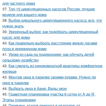
для частного дома
37.
Топ-10 циркуляционных насосов России: лучшие
модели для вашего дома
38.
Выбор идеального циркуляционного насоса: все, что
нужно знать
39.
Уверенный выбор: как подобрать циркуляционный
насос для дома
40.
Как правильно выбрать расстояние между лагами
пола в деревянном доме
41.
Уроки из сада на подоконнике: как обучать детей
сельскому хозяйству
42.
Как сделать из однокомнатной квартиры комфортное
жилище
43.
Монтаж окна в парилке своими руками. Нужно ли
окно в парилке
44.
Выбрать окна в баню. Виды окон
45.
Грамотная планировка участка 6 соток от А до Я.
Этапы планировки
46.
Перечень этапов ремонта в квартире: от