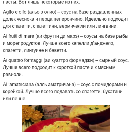
пасты. Вот лишь некоторые из них.
Aglio e olio (альо э олио) – соус на базе раздавленных
долек чеснока и перца пеперончино. Идеально подходит
для спагетти, спагеттини, вермичелли или лингвини.
Ai frutti di mare (аи фрутти ди марэ) – соусы на базе рыбы
и морепродуктов. Лучше всего капелли д’анджело,
спагетти, лингуине и баветти.
Ai quattro formaggi (аи куаттро формаджи) – сырный соус.
Лучше всего подходит к короткой пасте и к мясным
равиоли.
All'amatriciana (алль аматричана) – соус с помидорами и
корейкой. Лучше всего подавать со спагетти, букатини
или пенне.