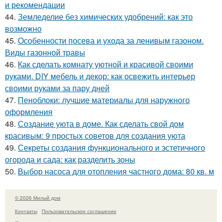
и рекомендации
44.
Земледелие без химических удобрений: как это
возможно
45.
Особенности посева и ухода за ленивым газоном.
Виды газонной травы
46.
Как сделать комнату уютной и красивой своими
руками. DIY мебель и декор: как освежить интерьер
своими руками за пару дней
47.
Пеноблоки: лучшие материалы для наружного
оформления
48.
Создание уюта в доме. Как сделать свой дом
красивым: 9 простых советов для создания уюта
49.
Секреты создания функционального и эстетичного
огорода и сада: как разделить зоны
50.
Выбор насоса для отопления частного дома: 80 кв. м
© 2026 Милый дом
Контакты
Пользовательское соглашение