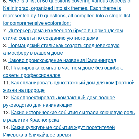
6.
Here is a list of 60 questions covering various aspects of
Kaliningrad, organized into six themes. Each theme is
represented by 10 questions, all compiled into a single list
for comprehensive exploration:
7.
Интерьер дома из клееного бруса в нормандском
стиле: советы по созданию уютного дома
8.
Нормандский стиль: как создать средневековую
атмосферу в вашем доме
9.
Каково происхождение названия Калининград
10.
Планировка комнат в частном доме без ошибок:
советы профессионалов
11.
Как спланировать одноэтажный дом для комфортной
жизни на природе
12.
Как спроектировать компактный дом: полное
руководство для начинающих
13.
Какие исторические события сыграли ключевую роль
в развитии Красноярска
14.
Какие культурные события ждут посетителей
Ижевска в ближайшее время