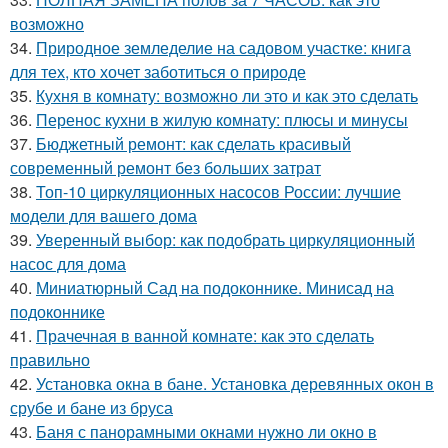
возможно
34.
Природное земледелие на садовом участке: книга
для тех, кто хочет заботиться о природе
35.
Кухня в комнату: возможно ли это и как это сделать
36.
Перенос кухни в жилую комнату: плюсы и минусы
37.
Бюджетный ремонт: как сделать красивый
современный ремонт без больших затрат
38.
Топ-10 циркуляционных насосов России: лучшие
модели для вашего дома
39.
Уверенный выбор: как подобрать циркуляционный
насос для дома
40.
Миниатюрный Сад на подоконнике. Минисад на
подоконнике
41.
Прачечная в ванной комнате: как это сделать
правильно
42.
Установка окна в бане. Установка деревянных окон в
срубе и бане из бруса
43.
Баня с панорамными окнами нужно ли окно в