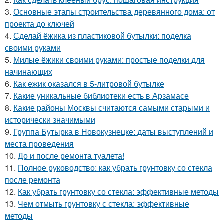
3.
Основные этапы строительства деревянного дома: от
проекта до ключей
4.
Сделай ёжика из пластиковой бутылки: поделка
своими руками
5.
Милые ёжики своими руками: простые поделки для
начинающих
6.
Как ежик оказался в 5-литровой бутылке
7.
Какие уникальные библиотеки есть в Арзамасе
8.
Какие районы Москвы считаются самыми старыми и
исторически значимыми
9.
Группа Бутырка в Новокузнецке: даты выступлений и
места проведения
10.
До и после ремонта туалета!
11.
Полное руководство: как убрать грунтовку со стекла
после ремонта
12.
Как убрать грунтовку со стекла: эффективные методы
13.
Чем отмыть грунтовку с стекла: эффективные
методы