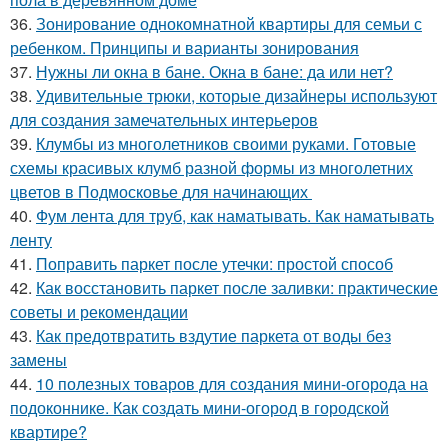
36.
Зонирование однокомнатной квартиры для семьи с
ребенком. Принципы и варианты зонирования
37.
Нужны ли окна в бане. Окна в бане: да или нет?
38.
Удивительные трюки, которые дизайнеры используют
для создания замечательных интерьеров
39.
Клумбы из многолетников своими руками. Готовые
схемы красивых клумб разной формы из многолетних
цветов в Подмосковье для начинающих
40.
Фум лента для труб, как наматывать. Как наматывать
ленту
41.
Поправить паркет после утечки: простой способ
42.
Как восстановить паркет после заливки: практические
советы и рекомендации
43.
Как предотвратить вздутие паркета от воды без
замены
44.
10 полезных товаров для создания мини-огорода на
подоконнике. Как создать мини-огород в городской
квартире?