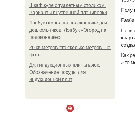
Шкаф купе с туалетным столиком.
Получ
Варианты внутренней планировки
Разби
Лэпбук огород на подоконнике для
Не вс
дошкольников. Лэпбук «Огород на
кварт
подоконнике»
созда
20 кв метров это сколько метров. На
Как р
фото:
Это м
Для индукционных плит значок.
Обозначение посуды для
индукционной плит