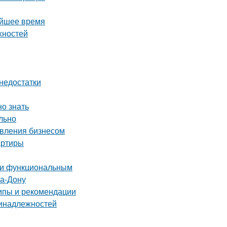
айшее время
хностей
 недостатки
но знать
льно
авления бизнесом
артиры
м и функциональным
на-Дону
ипы и рекомендации
ринадлежностей