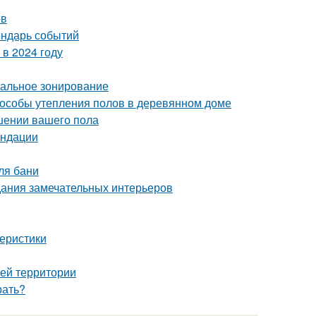
ов
ендарь событий
в 2024 году
мальное зонирование
пособы утепления полов в деревянном доме
чшении вашего пола
ендации
ля бани
дания замечательных интерьеров
теристики
оей территории
рать?