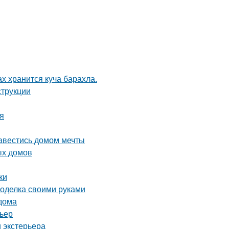
ах хранится куча барахла.
струкции
ия
завестись домом мечты
ых домов
ки
поделка своими руками
 дома
рьер
 экстерьера