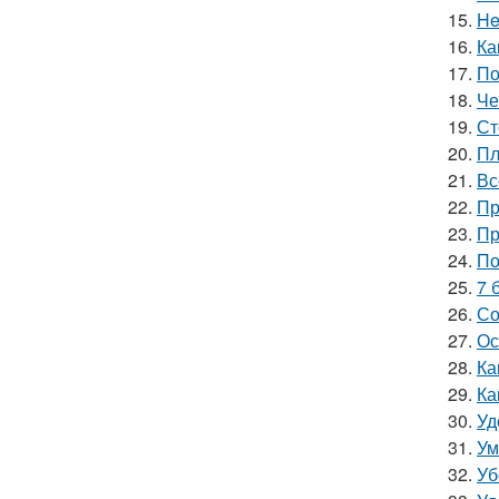
15.
He
16.
Ка
17.
По
18.
Че
19.
Ст
20.
Пл
21.
Вс
22.
Пр
23.
Пр
24.
По
25.
7 
26.
Со
27.
Ос
28.
Ка
29.
Ка
30.
Уд
31.
Ум
32.
Уб