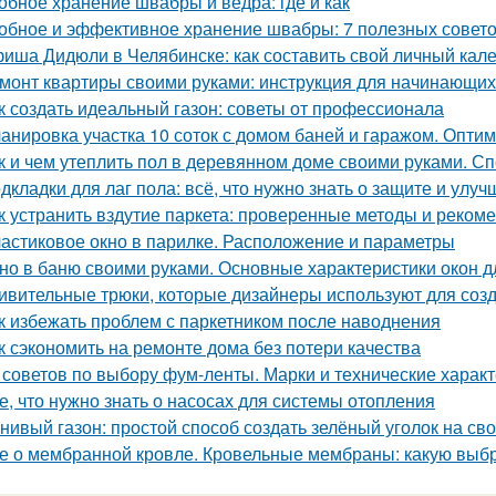
обное хранение швабры и ведра: где и как
обное и эффективное хранение швабры: 7 полезных совет
иша Дидюли в Челябинске: как составить свой личный кал
монт квартиры своими руками: инструкция для начинающих 
к создать идеальный газон: советы от профессионала
анировка участка 10 соток с домом баней и гаражом. Опти
к и чем утеплить пол в деревянном доме своими руками. С
дкладки для лаг пола: всё, что нужно знать о защите и улу
к устранить вздутие паркета: проверенные методы и реком
астиковое окно в парилке. Расположение и параметры
но в баню своими руками. Основные характеристики окон д
ивительные трюки, которые дизайнеры используют для соз
к избежать проблем с паркетником после наводнения
к сэкономить на ремонте дома без потери качества
 советов по выбору фум-ленты. Марки и технические харак
е, что нужно знать о насосах для системы отопления
нивый газон: простой способ создать зелёный уголок на св
е о мембранной кровле. Кровельные мембраны: какую выб