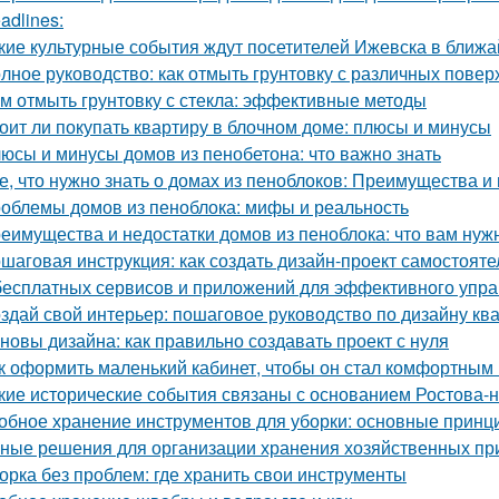
adlines:
кие культурные события ждут посетителей Ижевска в ближ
лное руководство: как отмыть грунтовку с различных повер
м отмыть грунтовку с стекла: эффективные методы
оит ли покупать квартиру в блочном доме: плюсы и минусы
юсы и минусы домов из пенобетона: что важно знать
е, что нужно знать о домах из пеноблоков: Преимущества и
облемы домов из пеноблока: мифы и реальность
еимущества и недостатки домов из пеноблока: что вам нуж
шаговая инструкция: как создать дизайн-проект самостояте
бесплатных сервисов и приложений для эффективного упр
здай свой интерьер: пошаговое руководство по дизайну кв
новы дизайна: как правильно создавать проект с нуля
к оформить маленький кабинет, чтобы он стал комфортны
кие исторические события связаны с основанием Ростова-
обное хранение инструментов для уборки: основные принц
ные решения для организации хранения хозяйственных п
орка без проблем: где хранить свои инструменты