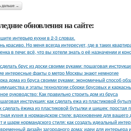
ь дальше →
ледние обновления на сайте:
шите интерьер кухни в 2-3 словах.
нь красиво. Но меня всегда интересует, где в таких квартир
енка в печи: всё, что вы хотели знать о её назначении и кон
 сделать брус из доски своими руками: пошаговая инструкц
ие интересные факты о метро Москвы знают немногие
рка дома из бруса своими руками: экономичный способ об
имущества и этапы технологии сборки брусовых и каркасн
ное руководство: Как правильно строить дом из бруса
шаговая инструкция: как сделать ежа из пластиковой бутыл
к сделать ёжика из пластиковой бутылки и шишек: простая 
тная кухня в нормандском стиле: вдохновение для вашего
т и шарм нормандского стиля: как создать идеальный инте
временный дизайн загородного дома: идеи для интерьера и