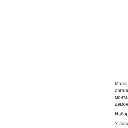
Мален
орган
монта
демон
Набор
Углов