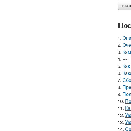
читат
Пос
1.
Опи
2.
Оче
3.
Кам
4.
---
5.
Как
6.
Как
7.
Сбо
8.
Пре
9.
Пол
10.
По
11.
Ка
12.
Ую
13.
Ую
14.
Со