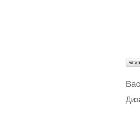
читат
Вас
Диза