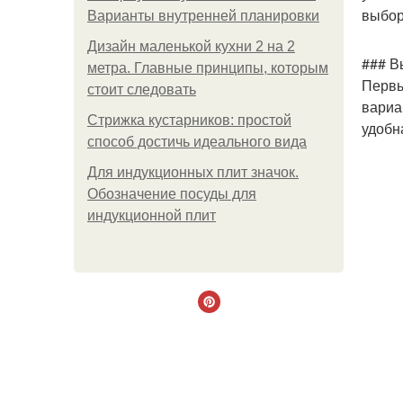
выбор
Варианты внутренней планировки
Дизайн маленькой кухни 2 на 2
### В
метра. Главные принципы, которым
Первы
стоит следовать
вариа
Стрижка кустарников: простой
удобн
способ достичь идеального вида
Для индукционных плит значок.
Обозначение посуды для
индукционной плит