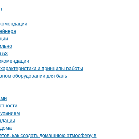
т
екомендации
зайнера
ации
ильно
и 53
рекомендации
 характеристики и принципы работы
ивном оборудовании для бань
ами
естности
буханием
ндации
 дома
ветов, как создать домашнюю атмосферу в