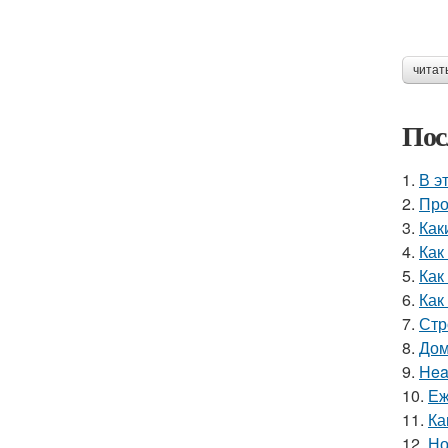
читат
Пос
1.
В э
2.
Про
3.
Как
4.
Как
5.
Как
6.
Как
7.
Стр
8.
Дом
9.
Hea
10.
Еж
11.
Ка
12.
Но