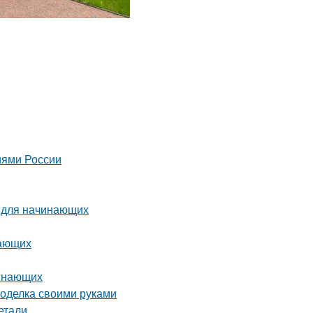
иями России
о для начинающих
нающих
чинающих
поделка своими руками
етали