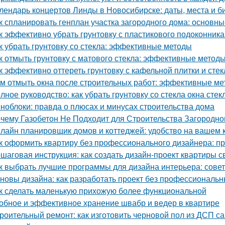
лендарь концертов Линды в Новосибирске: даты, места и б
к спланировать генплан участка загородного дома: основн
к эффективно убрать грунтовку с пластикового подоконник
к убрать грунтовку со стекла: эффективные методы
к отмыть грунтовку с матового стекла: эффективные методы
к эффективно оттереть грунтовку с кафельной плитки и сте
м отмыть окна после строительных работ: эффективные м
лное руководство: как убрать грунтовку со стекла окна стек
ноблоки: правда о плюсах и минусах строительства дома
чему Газобетон Не Подходит для Строительства Загородно
лайн планировщик домов и коттеджей: удобство на вашем
к оформить квартиру без профессионального дизайнера: п
шаговая инструкция: как создать дизайн-проект квартиры с
к выбрать лучшие программы для дизайна интерьера: сове
новы дизайна: как разработать проект без профессиональ
к сделать маленькую прихожую более функциональной
обное и эффективное хранение швабр и ведер в квартире
роительный ремонт: как изготовить черновой пол из ДСП с