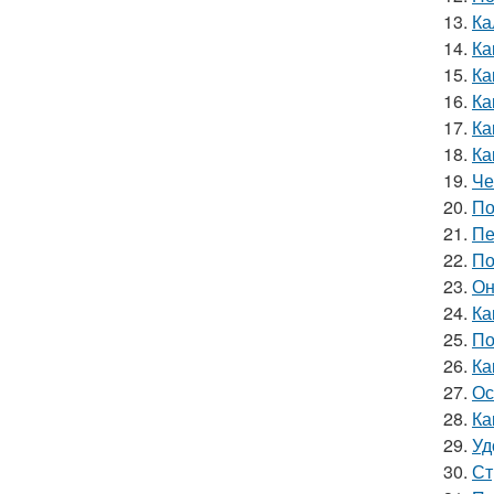
13.
Ка
14.
Ка
15.
Ка
16.
Ка
17.
Ка
18.
Ка
19.
Че
20.
По
21.
Пе
22.
По
23.
Он
24.
Ка
25.
По
26.
Ка
27.
Ос
28.
Ка
29.
Уд
30.
Ст