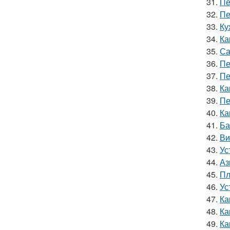
31.
Пе
32.
Пе
33.
Ку
34.
Ка
35.
Са
36.
Пе
37.
Пе
38.
Ка
39.
Пе
40.
Ка
41.
Ба
42.
Ви
43.
Ус
44.
Аз
45.
Пл
46.
Ус
47.
Ка
48.
Ка
49.
Ка