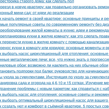
рестройка старого дома: как сделать пол
реезд в новую квартиру: как правильно организовать ремон
хонный мини-сад: от идеи до реализации
к начать ремонт в своей квартире: основные принципы и р
мые популярные советы по современному ремонту без ди
реоборудование жилой комнаты в кухню: идеи и рекоменд
репланировка кухни в жилую комнату: как это сделать прав
к перенести кухню в жилую комнату с помощью канализаци
ренос кухни в комнату или коридор: основные моменты и 
к выбрать насос циркуляционный для отопления: основные
нные металлические печи: все, что нужно знать о прогресс
ниловые обои: возможно ли наклеить на них обычные обои
тановить подпорки под балки: руководство для начинающих
ы ухода за суккулентами. Инструкция по уходу за суккулент
анировка сада и огорода на 4,6,10 и 15 сотках. Изучение м
транение проблемы с новым паркетом: как справиться с на
к выбрать насос для отопления: основные советы и рекоме
к выбрать оптимальный циркуляционный насос для вашего
к создать уют и комфорт в съёмной квартире. 5 простых со