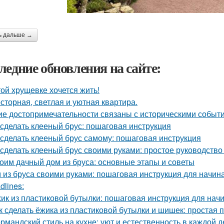
ь дальше →
ледние обновления на сайте:
той хрущевке хочется жить!
сторная, светлая и уютная квартира.
ие достопримечательности связаны с историческими событ
 сделать клееный брус: пошаговая инструкция
 сделать клееный брус самому: пошаговая инструкция
 сделать клееный брус своими руками: простое руководств
оим дачный дом из бруса: основные этапы и советы
 из бруса своими руками: пошаговая инструкция для начи
dlines:
ик из пластиковой бутылки: пошаговая инструкция для на
к сделать ёжика из пластиковой бутылки и шишек: простая 
рмандский стиль на кухне: уют и естественность в каждой д