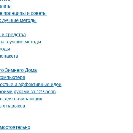
илеты
ые принципы и советы
а: лучшие методы
 и средства
кла: лучшие методы
етоды
лопакета
го Зимнего Дома
 компьютере
ростые и эффективные идеи
воими руками за 12 часов
ты для начинающих
ных навыков
амостоятельно