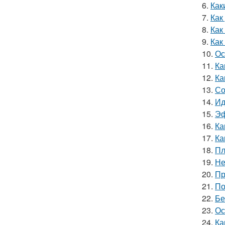
6.
Как
7.
Как
8.
Как
9.
Как
10.
Ос
11.
Ка
12.
Ка
13.
Со
14.
Ид
15.
Эф
16.
Ка
17.
Ка
18.
Пл
19.
Не
20.
Пр
21.
По
22.
Бе
23.
Ос
24.
Ка