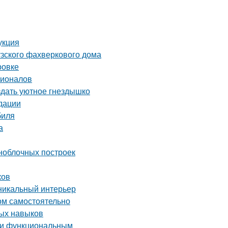
укция
узского фахверкового дома
ровке
сионалов
здать уютное гнездышко
дации
биля
а
ноблочных построек
ков
уникальный интерьер
ом самостоятельно
ных навыков
м и функциональным