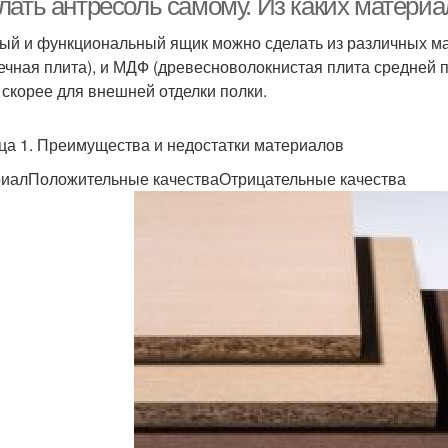
лать антресоль самому. Из каких материа
ый и функциональный ящик можно сделать из различных ма
ечная плита), и МДФ (древесноволокнистая плита средней пл
, скорее для внешней отделки полки.
ца 1. Преимущества и недостатки материалов
иалПоложительные качестваОтрицательные качества