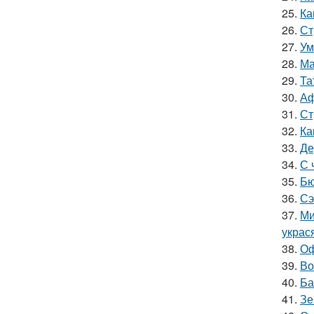
25.
Ка
26.
Ст
27.
Ум
28.
Ма
29.
Та
30.
Аф
31.
Ст
32.
Ка
33.
Де
34.
С 
35.
Бю
36.
Сэ
37.
Ми
украс
38.
Оф
39.
Во
40.
Ба
41.
Зе