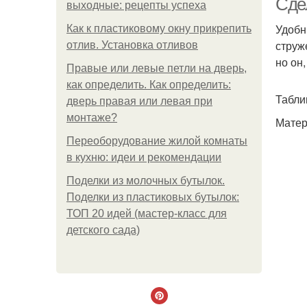
Сде
выходные: рецепты успеха
Удобн
Как к пластиковому окну прикрепить
струж
отлив. Установка отливов
но он
Правые или левые петли на дверь,
как определить. Как определить:
Табли
дверь правая или левая при
монтаже?
Матер
Переоборудование жилой комнаты
в кухню: идеи и рекомендации
Поделки из молочных бутылок.
Поделки из пластиковых бутылок:
ТОП 20 идей (мастер-класс для
детского сада)