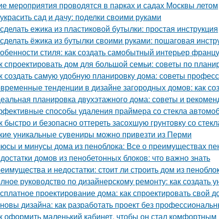
ие мероприятия проводятся в парках и садах Москвы летом
 украсить сад и дачу: поделки своими руками
 сделать ежика из пластиковой бутылки: простая инструкция
 сделать ёжика из бутылки своими руками: пошаговая инстр
обенности стиля: как создать самобытный интерьер франц
к спроектировать дом для большой семьи: советы по плани
к создать самую удобную планировку дома: советы профес
временные тенденции в дизайне загородных домов: как со
еальная планировка двухэтажного дома: советы и рекомен
фективные способы удаления праймера со стекла автомо
к быстро и безопасно оттереть засохшую грунтовку со стекл
кие уникальные сувениры можно привезти из Перми
юсы и минусы дома из пеноблока: Все о преимуществах пе
достатки домов из пенобетонных блоков: что важно знать
еимущества и недостатки: стоит ли строить дом из пенобло
лное руководство по дизайнерскому ремонту: как создать 
сплатное проектирование дома: как спроектировать свой д
новы дизайна: как разработать проект без профессиональ
к оформить маленький кабинет, чтобы он стал комфортны