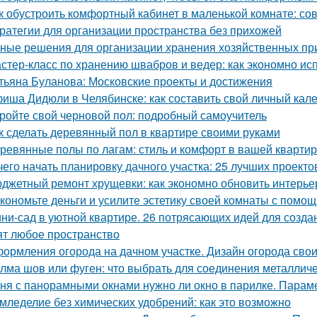
к обустроить комфортный кабинет в маленькой комнате: со
ратегии для организации пространства без прихожей
ные решения для организации хранения хозяйственных п
стер-класс по хранению швабров и ведер: как экономно ис
тьяна Буланова: Московские проекты и достижения
иша Дидюли в Челябинске: как составить свой личный кал
ройте свой черновой пол: подробный самоучитель
к сделать деревянный пол в квартире своими руками
ревянные полы по лагам: стиль и комфорт в вашей кварти
чего начать планировку дачного участка: 25 лучших проекто
джетный ремонт хрущевки: как экономно обновить интерье
кономьте деньги и усилите эстетику своей комнаты с помо
ни-сад в уютной квартире. 26 потрясающих идей для созда
ят любое пространство
ормления огорода на дачном участке. Дизайн огорода свои
лма шов или фуген: что выбрать для соединения металличе
ня с панорамными окнами нужно ли окно в парилке. Парам
мледелие без химических удобрений: как это возможно