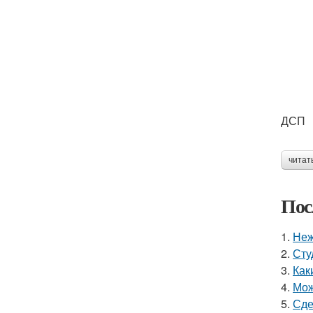
ДСП
читат
Пос
1.
Неж
2.
Сту
3.
Как
4.
Мож
5.
Сде