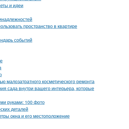
веты и идеи
ринадлежностей
пользовать пространство в квартире
ендарь событий
ре
в
р
щью малозатратного косметического ремонта
ния сада внутри вашего интерьера, которые
ми руками: 100 фото
ских деталей
етры окна и его местоположение