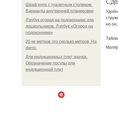
Сде
Шкаф купе с туалетным столиком.
Удобн
Варианты внутренней планировки
струж
Лэпбук огород на подоконнике для
но он
дошкольников. Лэпбук «Огород на
подоконнике»
Табли
20 кв метров это сколько метров. На
Матер
фото:
Для индукционных плит значок.
Обозначение посуды для
индукционной плит