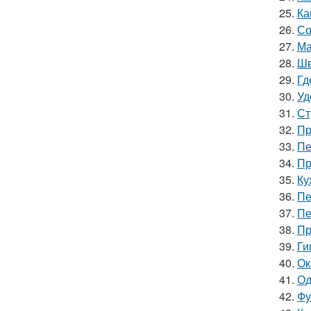
25.
Ка
26.
Со
27.
Ма
28.
Шв
29.
Гд
30.
Уд
31.
Ст
32.
Пр
33.
Пе
34.
Пр
35.
Ку
36.
Пе
37.
Пе
38.
Пр
39.
Ги
40.
Ок
41.
Од
42.
Фу