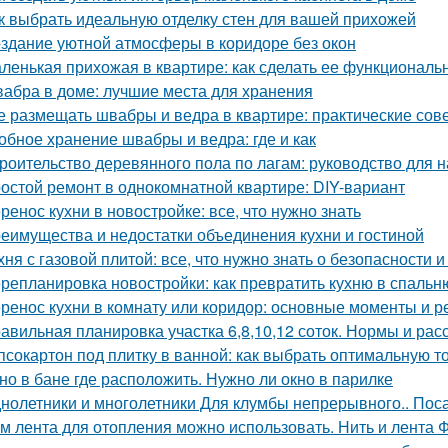
к выбрать идеальную отделку стен для вашей прихожей
здание уютной атмосферы в коридоре без окон
ленькая прихожая в квартире: как сделать ее функциональ
абра в доме: лучшие места для хранения
е размещать швабры и ведра в квартире: практические сов
обное хранение швабры и ведра: где и как
роительство деревянного пола по лагам: руководство для
остой ремонт в однокомнатной квартире: DIY-вариант
ренос кухни в новостройке: все, что нужно знать
еимущества и недостатки объединения кухни и гостиной
хня с газовой плитой: все, что нужно знать о безопасности
репланировка новостройки: как превратить кухню в спальн
ренос кухни в комнату или коридор: основные моменты и 
авильная планировка участка 6,8,10,12 соток. Нормы и ра
псокартон под плитку в ванной: как выбрать оптимальную 
но в бане где расположить. Нужно ли окно в парилке
нолетники и многолетники Для клумбы непрерывного.. Пос
м лента для отопления можно использовать. Нить и лента 