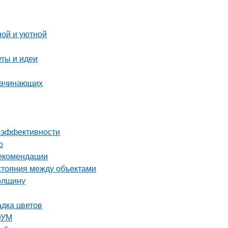
ной и уютной
еты и идеи
 начинающих
 и эффективности
ю
рекомендации
сстояния между объектами
толщину
адка цветов
ФУМ