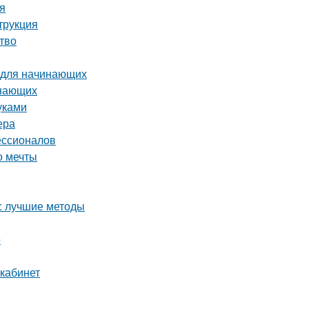
ия
трукция
тво
о для начинающих
инающих
уками
ера
ессионалов
о мечты
а: лучшие методы
о
 кабинет