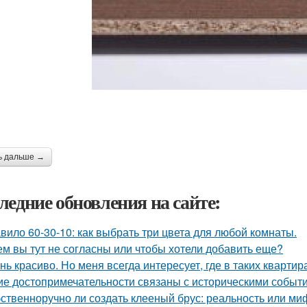
ь дальше →
ледние обновления на сайте:
вило 60-30-10: как выбрать три цвета для любой комнаты.
ем вы тут не согласны или чтобы хотели добавить еще?
нь красиво. Но меня всегда интересует, где в таких квартир
ие достопримечательности связаны с историческими событ
ственноручно ли создать клееный брус: реальность или ми