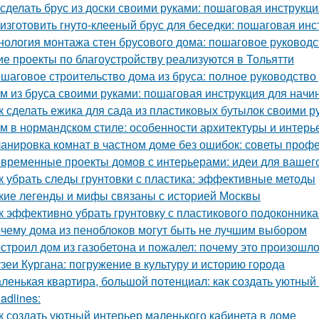
 сделать брус из доски своими руками: пошаговая инструкц
 изготовить гнуто-клееный брус для беседки: пошаговая инс
нология монтажа стен брусового дома: пошаговое руководс
ие проекты по благоустройству реализуются в Тольятти
шаговое строительство дома из бруса: полное руководств
м из бруса своими руками: пошаговая инструкция для нач
к сделать ежика для сада из пластиковых бутылок своими р
м в нормандском стиле: особенности архитектуры и интерь
анировка комнат в частном доме без ошибок: советы проф
временные проекты домов с интерьерами: идеи для вашег
к убрать следы грунтовки с пластика: эффективные методы
кие легенды и мифы связаны с историей Москвы
к эффективно убрать грунтовку с пластикового подоконник
чему дома из пеноблоков могут быть не лучшим выбором
строил дом из газобетона и пожалел: почему это произошл
зеи Кургана: погружение в культуру и историю города
ленькая квартира, большой потенциал: как создать уютный
adlines:
к создать уютный интерьер маленького кабинета в доме