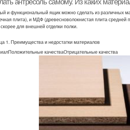
лать антресоль самому. Из каких материа
ый и функциональный ящик можно сделать из различных ма
ечная плита), и МДФ (древесноволокнистая плита средней пл
, скорее для внешней отделки полки.
ца 1. Преимущества и недостатки материалов
иалПоложительные качестваОтрицательные качества