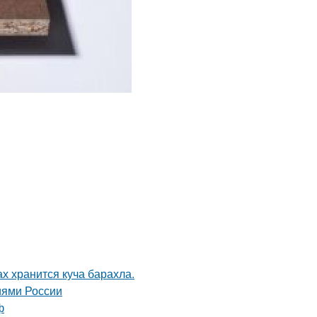
ах хранится куча барахла.
иями России
ф