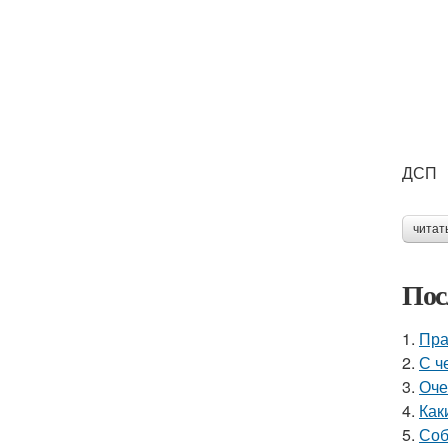
ДСП
читат
Пос
1.
Пра
2.
С ч
3.
Оче
4.
Как
5.
Соб