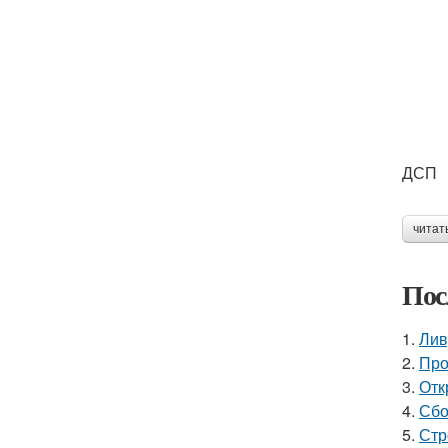
ДСП
читат
Пос
1.
Лив
2.
Про
3.
Отк
4.
Сбо
5.
Стр