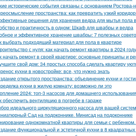
кие исторические события связаны с основанием Ростова-
реосмысление пространства: как превратить узкий коридор
фективные решения для хранения ведра для мытья пола в
обство и практичность в одном: Шкаф для швабры и ведра
обное и эффективное хранение швабры: 7 полезных совет
к выбрать подходящий материал для пола в квартире
роительство с нуля: как начать ремонт квартиры в 2024 год
к начать ремонт в своей квартире: основные принципы и р
учшите свой дом: 34 простых способа сделать квартиру уют
ренос кухни в новостройке: все, что нужно знать
здание открытого пространства: объединение кухни и гост
ределка кухни в жилую комнату: возможно ли это
опление 2024: топ-3 насосов для домашнего использовани
к обеспечить вентиляцию в погребе в гараже
бор идеального циркуляционного насоса для вашей систе
ниатюрный Сад на подоконнике. Минисад на подоконнике
нирование однокомнатной квартиры для семьи с ребенком
здание функциональной и эстетичной кухни в 8 квадратных