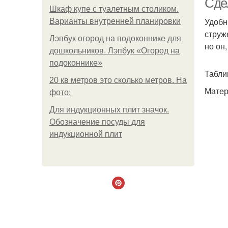
Сде
Шкаф купе с туалетным столиком.
Удобн
Варианты внутренней планировки
струж
Лэпбук огород на подоконнике для
но он
дошкольников. Лэпбук «Огород на
подоконнике»
Табли
20 кв метров это сколько метров. На
Матер
фото:
Для индукционных плит значок.
Обозначение посуды для
индукционной плит