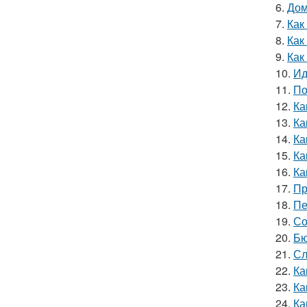
6.
Дом
7.
Как
8.
Как
9.
Как
10.
Ид
11.
По
12.
Ка
13.
Ка
14.
Ка
15.
Ка
16.
Ка
17.
Пр
18.
Пе
19.
Со
20.
Бю
21.
Сл
22.
Ка
23.
Ка
24.
Ка