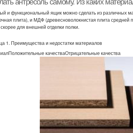
лать антресоль самому. Из каких материа
ый и функциональный ящик можно сделать из различных ма
ечная плита), и МДФ (древесноволокнистая плита средней пл
, скорее для внешней отделки полки.
ца 1. Преимущества и недостатки материалов
иалПоложительные качестваОтрицательные качества