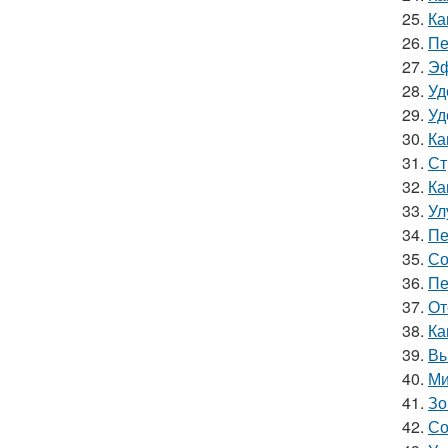
25.
Ка
26.
Пе
27.
Эф
28.
Уд
29.
Уд
30.
Ка
31.
Ст
32.
Ка
33.
Ул
34.
Пе
35.
Со
36.
Пе
37.
От
38.
Ка
39.
Вы
40.
Ми
41.
Зо
42.
Со