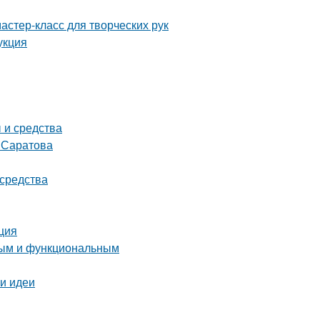
астер-класс для творческих рук
укция
 и средства
т Саратова
 средства
ция
тным и функциональным
 и идеи