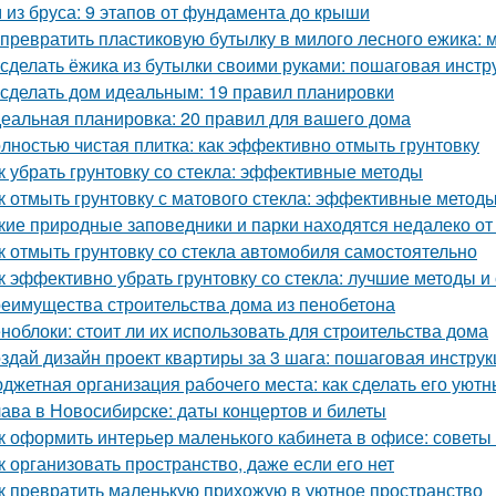
 из бруса: 9 этапов от фундамента до крыши
 превратить пластиковую бутылку в милого лесного ежика: м
 сделать ёжика из бутылки своими руками: пошаговая инстр
 сделать дом идеальным: 19 правил планировки
еальная планировка: 20 правил для вашего дома
лностью чистая плитка: как эффективно отмыть грунтовку
к убрать грунтовку со стекла: эффективные методы
к отмыть грунтовку с матового стекла: эффективные методы
кие природные заповедники и парки находятся недалеко о
к отмыть грунтовку со стекла автомобиля самостоятельно
к эффективно убрать грунтовку со стекла: лучшие методы и
еимущества строительства дома из пенобетона
ноблоки: стоит ли их использовать для строительства дома
здай дизайн проект квартиры за 3 шага: пошаговая инструк
джетная организация рабочего места: как сделать его ую
ава в Новосибирске: даты концертов и билеты
к оформить интерьер маленького кабинета в офисе: советы
к организовать пространство, даже если его нет
к превратить маленькую прихожую в уютное пространство