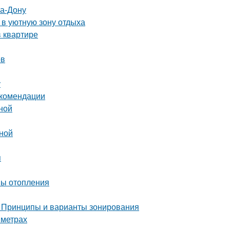
на-Дону
 в уютную зону отдыха
 квартире
ов
у
екомендации
ной
иной
я
мы отопления
. Принципы и варианты зонирования
 метрах