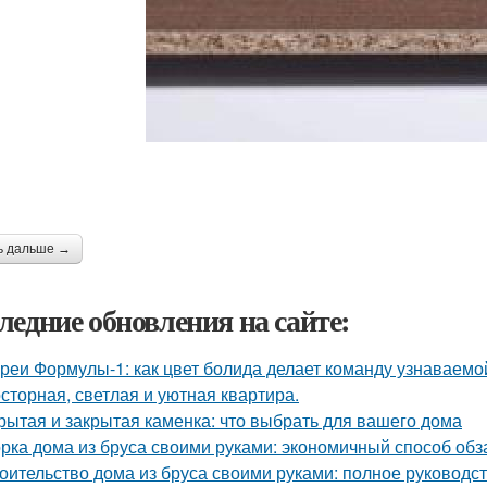
ь дальше →
ледние обновления на сайте:
реи Формулы-1: как цвет болида делает команду узнаваемой
сторная, светлая и уютная квартира.
рытая и закрытая каменка: что выбрать для вашего дома
рка дома из бруса своими руками: экономичный способ об
оительство дома из бруса своими руками: полное руководс