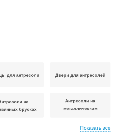
цы для антресоли
Двери для антресолей
Антресоли на
Антресоли на
металлическом
евянных брусках
профиле
Показать все