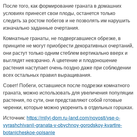
После того, как формирование граната в домашних
условиях принесет свои плоды, останется только
следить за ростом побегов и не позволять им нарушить
изначально заданные очертания.
Комнатные гранаты, не подвергавшиеся обрезке, в
принципе не могут приобрести декоративных очертаний,
они растут только одним стеблем вертикально вверх и
выглядят невзрачно. А цветение и плодоношение
растения наступает очень поздно даже при соблюдении
всех остальных правил выращивания.
Совет! Побеги, оставшиеся после подрезки комнатного
граната, можно использовать для увеличения популяции
растения, по сути, они представляют собой готовые
черенки, которые можно укоренить в отдельных горшках.
Источник:
https://milyj-dom.ru-land.com/novosti/vse-o-
vyrashchivanii-granata-v-obychnoy-gorodskoy-kvartire-
botanicheskoe-opisanie