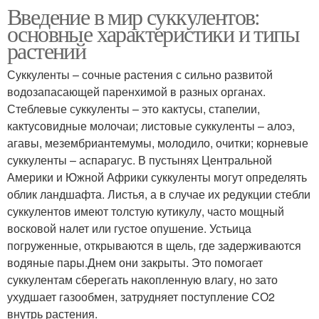
Введение в мир суккулентов:
основные характеристики и типы
растений
Суккуленты – сочные растения с сильно развитой
водозапасающей паренхимой в разных органах.
Стеблевые суккуленты – это кактусы, стапелии,
кактусовидные молочаи; листовые суккуленты – алоэ,
агавы, мезембриантемумы, молодило, очитки; корневые
суккуленты – аспарагус. В пустынях Центральной
Америки и Южной Африки суккуленты могут определять
облик ландшафта. Листья, а в случае их редукции стебли
суккулентов имеют толстую кутикулу, часто мощный
восковой налет или густое опушение. Устьица
погруженные, открываются в щель, где задерживаются
водяные пары.Днем они закрыты. Это помогает
суккулентам сберегать накопленную влагу, но зато
ухудшает газообмен, затрудняет поступление СО2
внутрь растения.