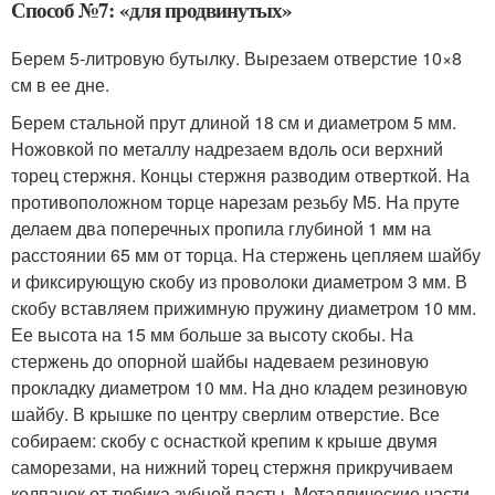
Способ №7: «для продвинутых»
Берем 5-литровую бутылку. Вырезаем отверстие 10×8
см в ее дне.
Берем стальной прут длиной 18 см и диаметром 5 мм.
Ножовкой по металлу надрезаем вдоль оси верхний
торец стержня. Концы стержня разводим отверткой. На
противоположном торце нарезам резьбу М5. На пруте
делаем два поперечных пропила глубиной 1 мм на
расстоянии 65 мм от торца. На стержень цепляем шайбу
и фиксирующую скобу из проволоки диаметром 3 мм. В
скобу вставляем прижимную пружину диаметром 10 мм.
Ее высота на 15 мм больше за высоту скобы. На
стержень до опорной шайбы надеваем резиновую
прокладку диаметром 10 мм. На дно кладем резиновую
шайбу. В крышке по центру сверлим отверстие. Все
собираем: скобу с оснасткой крепим к крыше двумя
саморезами, на нижний торец стержня прикручиваем
колпачок от тюбика зубной пасты. Металлические части