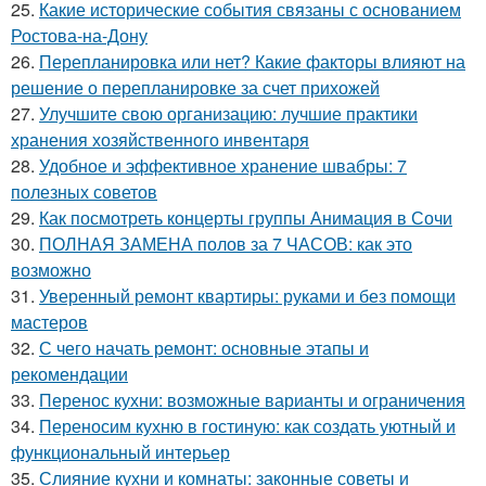
25.
Какие исторические события связаны с основанием
Ростова-на-Дону
26.
Перепланировка или нет? Какие факторы влияют на
решение о перепланировке за счет прихожей
27.
Улучшите свою организацию: лучшие практики
хранения хозяйственного инвентаря
28.
Удобное и эффективное хранение швабры: 7
полезных советов
29.
Как посмотреть концерты группы Анимация в Сочи
30.
ПОЛНАЯ ЗАМЕНА полов за 7 ЧАСОВ: как это
возможно
31.
Уверенный ремонт квартиры: руками и без помощи
мастеров
32.
С чего начать ремонт: основные этапы и
рекомендации
33.
Перенос кухни: возможные варианты и ограничения
34.
Переносим кухню в гостиную: как создать уютный и
функциональный интерьер
35.
Слияние кухни и комнаты: законные советы и