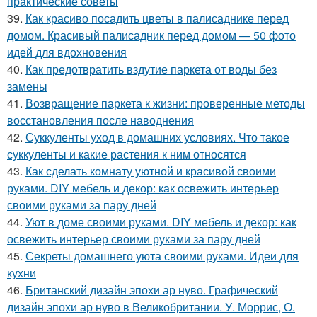
практические советы
39.
Как красиво посадить цветы в палисаднике перед
домом. Красивый палисадник перед домом — 50 фото
идей для вдохновения
40.
Как предотвратить вздутие паркета от воды без
замены
41.
Возвращение паркета к жизни: проверенные методы
восстановления после наводнения
42.
Суккуленты уход в домашних условиях. Что такое
суккуленты и какие растения к ним относятся
43.
Как сделать комнату уютной и красивой своими
руками. DIY мебель и декор: как освежить интерьер
своими руками за пару дней
44.
Уют в доме своими руками. DIY мебель и декор: как
освежить интерьер своими руками за пару дней
45.
Секреты домашнего уюта своими руками. Идеи для
кухни
46.
Британский дизайн эпохи ар нуво. Графический
дизайн эпохи ар нуво в Великобритании. У. Моррис, О.