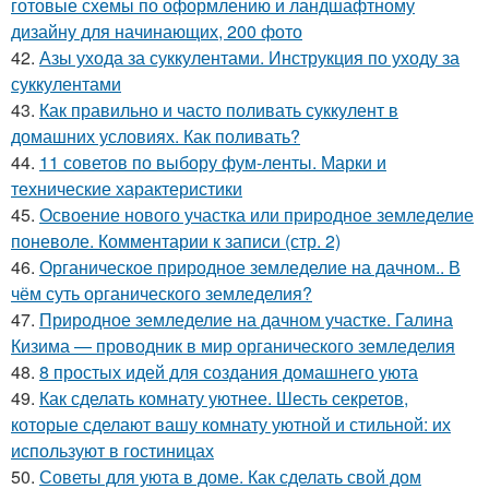
готовые схемы по оформлению и ландшафтному
дизайну для начинающих, 200 фото
42.
Азы ухода за суккулентами. Инструкция по уходу за
суккулентами
43.
Как правильно и часто поливать суккулент в
домашних условиях. Как поливать?
44.
11 советов по выбору фум-ленты. Марки и
технические характеристики
45.
Освоение нового участка или природное земледелие
поневоле. Комментарии к записи (стр. 2)
46.
Органическое природное земледелие на дачном.. В
чём суть органического земледелия?
47.
Природное земледелие на дачном участке. Галина
Кизима — проводник в мир органического земледелия
48.
8 простых идей для создания домашнего уюта
49.
Как сделать комнату уютнее. Шесть секретов,
которые сделают вашу комнату уютной и стильной: их
используют в гостиницах
50.
Советы для уюта в доме. Как сделать свой дом