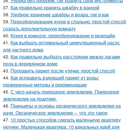
36.
Уборка без проблем: где хранить свои инструменты
37.
Как правильно хранить швабру в ванной
38.
Удобное хранение швабры и ведра: где и как
39.
Переоборудование кухни в спальню: простой способ
создать дополнительную комнату
40.
Кухня в комнате: переоборудование и редизайн
41.
Как выбрать оптимальный циркуляционный насос
для частного дома
42.
Как правильно выбрать расстояние между лагами
пола в деревянном доме
43.
Поправить паркет после утечки: простой способ
44.
Как исправить вздувший паркет от воды:
проверенные методы и рекомендации
45.
С чего начать природное земледелие. Природное
земледелие на практике.
46.
Принципы и основы органического земледелия на
даче. Органическое земледелие –, что это такое
47.
10 простых способов сделать маленькую квартиру
уютнее. Маленькая квартира: 10 идеальных идей для