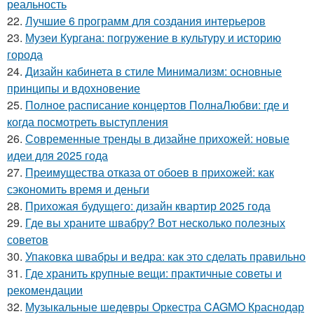
реальность
22.
Лучшие 6 программ для создания интерьеров
23.
Музеи Кургана: погружение в культуру и историю
города
24.
Дизайн кабинета в стиле Минимализм: основные
принципы и вдохновение
25.
Полное расписание концертов ПолнаЛюбви: где и
когда посмотреть выступления
26.
Современные тренды в дизайне прихожей: новые
идеи для 2025 года
27.
Преимущества отказа от обоев в прихожей: как
сэкономить время и деньги
28.
Прихожая будущего: дизайн квартир 2025 года
29.
Где вы храните швабру? Вот несколько полезных
советов
30.
Упаковка швабры и ведра: как это сделать правильно
31.
Где хранить крупные вещи: практичные советы и
рекомендации
32.
Музыкальные шедевры Оркестра CAGMO Краснодар