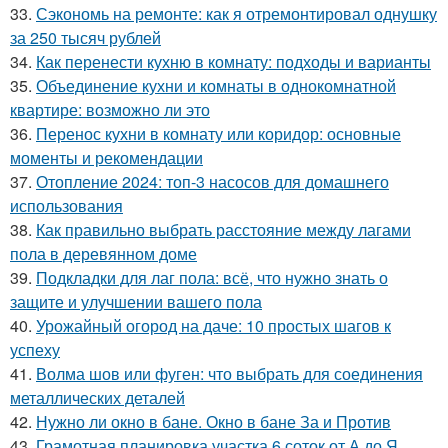
33.
Сэкономь на ремонте: как я отремонтировал однушку
за 250 тысяч рублей
34.
Как перенести кухню в комнату: подходы и варианты
35.
Объединение кухни и комнаты в однокомнатной
квартире: возможно ли это
36.
Перенос кухни в комнату или коридор: основные
моменты и рекомендации
37.
Отопление 2024: топ-3 насосов для домашнего
использования
38.
Как правильно выбрать расстояние между лагами
пола в деревянном доме
39.
Подкладки для лаг пола: всё, что нужно знать о
защите и улучшении вашего пола
40.
Урожайный огород на даче: 10 простых шагов к
успеху
41.
Волма шов или фуген: что выбрать для соединения
металлических деталей
42.
Нужно ли окно в бане. Окно в бане За и Против
43.
Грамотная планировка участка 6 соток от А до Я.