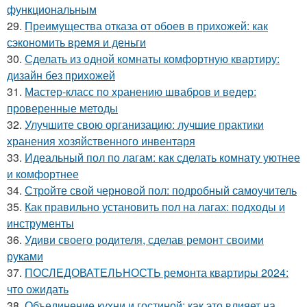
функциональным
29.
Преимущества отказа от обоев в прихожей: как
сэкономить время и деньги
30.
Сделать из одной комнаты комфортную квартиру:
дизайн без прихожей
31.
Мастер-класс по хранению швабров и ведер:
проверенные методы
32.
Улучшите свою организацию: лучшие практики
хранения хозяйственного инвентаря
33.
Идеальный пол по лагам: как сделать комнату уютнее
и комфортнее
34.
Стройте свой черновой пол: подробный самоучитель
35.
Как правильно установить пол на лагах: подходы и
инструменты
36.
Удиви своего родителя, сделав ремонт своими
руками
37.
ПОСЛЕДОВАТЕЛЬНОСТЬ ремонта квартиры 2024:
что ожидать
38.
Объединение кухни и гостиной: как это влияет на