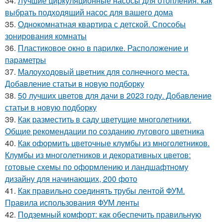
34.
Лучшие циркуляционные насосы для отопления: как
выбрать подходящий насос для вашего дома
35.
Однокомнатная квартира с детской. Способы
зонирования комнаты
36.
Пластиковое окно в парилке. Расположение и
параметры
37.
Малоуходовый цветник для солнечного места.
Добавление статьи в новую подборку
38.
50 лучших цветов для дачи в 2023 году. Добавление
статьи в новую подборку
39.
Как разместить в саду цветущие многолетники.
Общие рекомендации по созданию лугового цветника
40.
Как оформить цветочные клумбы из многолетников.
Клумбы из многолетников и декоративных цветов:
готовые схемы по оформлению и ландшафтному
дизайну для начинающих, 200 фото
41.
Как правильно соединять трубы лентой ФУМ.
Правила использования ФУМ ленты
42.
Подземный комфорт: как обеспечить правильную