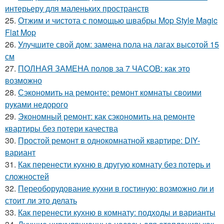
интерьеру для маленьких пространств
25.
Отжим и чистота с помощью швабры Mop Style Magic
Flat Mop
26.
Улучшите свой дом: замена пола на лагах высотой 15
см
27.
ПОЛНАЯ ЗАМЕНА полов за 7 ЧАСОВ: как это
возможно
28.
Сэкономить на ремонте: ремонт комнаты своими
руками недорого
29.
Экономный ремонт: как сэкономить на ремонте
квартиры без потери качества
30.
Простой ремонт в однокомнатной квартире: DIY-
вариант
31.
Как перенести кухню в другую комнату без потерь и
сложностей
32.
Переоборудование кухни в гостиную: возможно ли и
стоит ли это делать
33.
Как перенести кухню в комнату: подходы и варианты