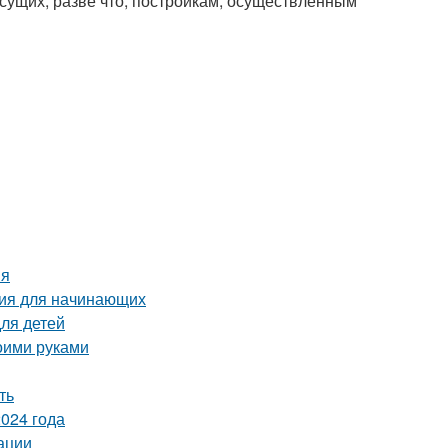
исущих, разве что, постройкам, осуществленным
ия
ция для начинающих
для детей
оими руками
ть
024 года
ации