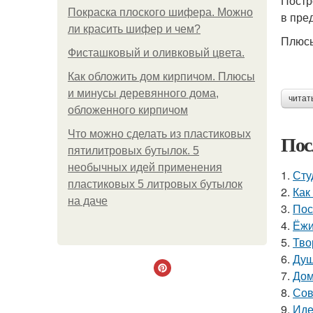
Постр
Покраска плоского шифера. Можно
в пре
ли красить шифер и чем?
Плюс
Фисташковый и оливковый цвета.
Как обложить дом кирпичом. Плюсы
и минусы деревянного дома,
читат
обложенного кирпичом
Что можно сделать из пластиковых
Пос
пятилитровых бутылок. 5
необычных идей применения
1.
Сту
пластиковых 5 литровых бутылок
2.
Как
на даче
3.
Пос
4.
Ёжи
5.
Тво
6.
Душ
7.
Дом
8.
Сов
9.
Иде