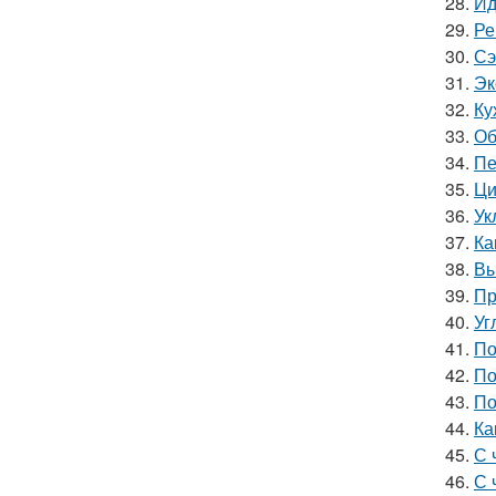
28.
Ид
29.
Ре
30.
Сэ
31.
Эк
32.
Ку
33.
Об
34.
Пе
35.
Ци
36.
Ук
37.
Ка
38.
Вы
39.
Пр
40.
Уг
41.
По
42.
По
43.
По
44.
Ка
45.
С 
46.
С 