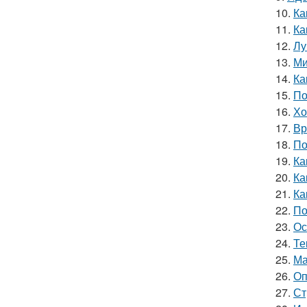
10.
Ка
11.
Ка
12.
Лу
13.
Ми
14.
Ка
15.
По
16.
Хо
17.
Вр
18.
По
19.
Ка
20.
Ка
21.
Ка
22.
По
23.
Ос
24.
Те
25.
Ма
26.
Оп
27.
Ст