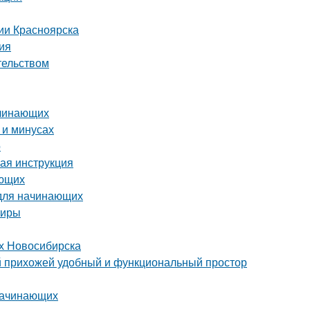
ии Красноярска
ция
тельством
ачинающих
 и минусах
о
вая инструкция
ающих
 для начинающих
тиры
ях Новосибирска
ой прихожей удобный и функциональный простор
 начинающих