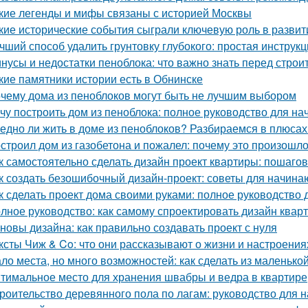
кие легенды и мифы связаны с историей Москвы
кие исторические события сыграли ключевую роль в развит
чший способ удалить грунтовку глубокого: простая инструк
нусы и недостатки пеноблока: что важно знать перед строи
кие памятники истории есть в Обнинске
чему дома из пеноблоков могут быть не лучшим выбором
чу построить дом из пеноблока: полное руководство для н
едно ли жить в доме из пеноблоков? Разбираемся в плюсах
строил дом из газобетона и пожалел: почему это произошл
к самостоятельно сделать дизайн проект квартиры: пошаго
к создать безошибочный дизайн-проект: советы для начин
к сделать проект дома своими руками: полное руководство
лное руководство: как самому спроектировать дизайн квар
новы дизайна: как правильно создавать проект с нуля
ксты Чиж & Co: что они рассказывают о жизни и настроени
ло места, но много возможностей: как сделать из маленьк
тимальное место для хранения швабры и ведра в квартире
роительство деревянного пола по лагам: руководство для