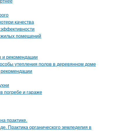
ортнее
рого
потери качества
 и эффективности
е жилых помещений
ы и рекомендации
пособы утепления полов в деревянном доме
и рекомендации
ухни
в погребе и гараже
на практике.
де. Практика органического земледелия в