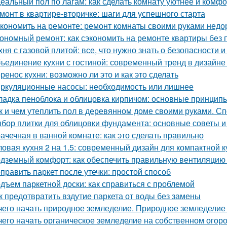
еальный пол по лагам: как сделать комнату уютнее и комф
монт в квартире-вторичке: шаги для успешного старта
кономить на ремонте: ремонт комнаты своими руками недо
ономный ремонт: как сэкономить на ремонте квартиры без 
хня с газовой плитой: все, что нужно знать о безопасности
ъединение кухни с гостиной: современный тренд в дизайн
ренос кухни: возможно ли это и как это сделать
ркуляционные насосы: необходимость или лишнее
ладка пеноблока и облицовка кирпичом: основные принцип
к и чем утеплить пол в деревянном доме своими руками. С
бор плитки для облицовки фундамента: основные советы 
ачечная в ванной комнате: как это сделать правильно
ловая кухня 2 на 1.5: современный дизайн для компактной к
дземный комфорт: как обеспечить правильную вентиляцию 
править паркет после утечки: простой способ
дъем паркетной доски: как справиться с проблемой
к предотвратить вздутие паркета от воды без замены
чего начать природное земледелие. Природное земледелие 
чего начать органическое земледелие на собственном огоро