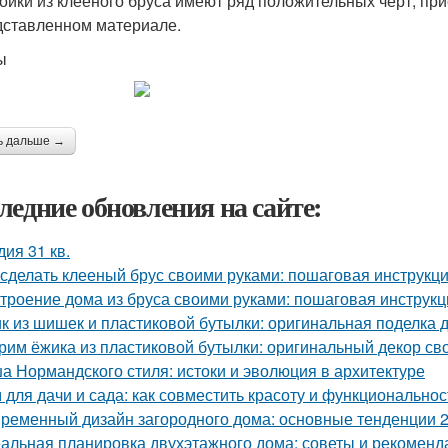
ойки из клееного бруса имеют ряд положительных черт, пр
дставленном материале.
ы
ь дальше →
ледние обновления на сайте:
дия 31 кв.
 сделать клееный брус своими руками: пошаговая инструкц
троение дома из бруса своими руками: пошаговая инструк
к из шишек и пластиковой бутылки: оригинальная поделка 
рим ёжика из пластиковой бутылки: оригинальный декор св
а Нормандского стиля: истоки и эволюция в архитектуре
 для дачи и сада: как совместить красоту и функциональнос
ременный дизайн загородного дома: основные тенденции 2
альная планировка двухэтажного дома: советы и рекоменд