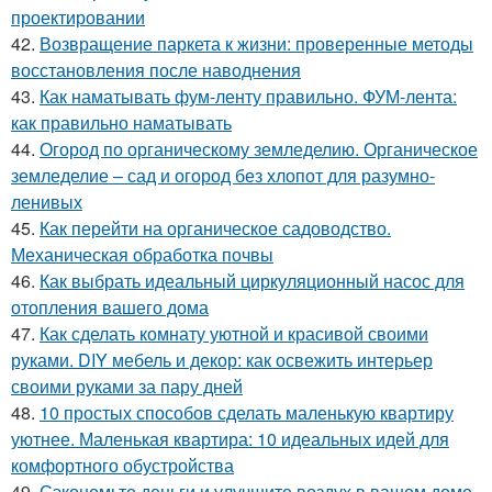
проектировании
42.
Возвращение паркета к жизни: проверенные методы
восстановления после наводнения
43.
Как наматывать фум-ленту правильно. ФУМ-лента:
как правильно наматывать
44.
Огород по органическому земледелию. Органическое
земледелие – сад и огород без хлопот для разумно-
ленивых
45.
Как перейти на органическое садоводство.
Механическая обработка почвы
46.
Как выбрать идеальный циркуляционный насос для
отопления вашего дома
47.
Как сделать комнату уютной и красивой своими
руками. DIY мебель и декор: как освежить интерьер
своими руками за пару дней
48.
10 простых способов сделать маленькую квартиру
уютнее. Маленькая квартира: 10 идеальных идей для
комфортного обустройства
49.
Сэкономьте деньги и улучшите воздух в вашем доме