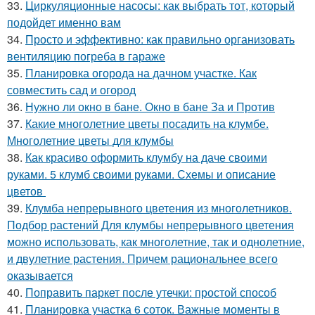
33.
Циркуляционные насосы: как выбрать тот, который
подойдет именно вам
34.
Просто и эффективно: как правильно организовать
вентиляцию погреба в гараже
35.
Планировка огорода на дачном участке. Как
совместить сад и огород
36.
Нужно ли окно в бане. Окно в бане За и Против
37.
Какие многолетние цветы посадить на клумбе.
Многолетние цветы для клумбы
38.
Как красиво оформить клумбу на даче своими
руками. 5 клумб своими руками. Схемы и описание
цветов
39.
Клумба непрерывного цветения из многолетников.
Подбор растений Для клумбы непрерывного цветения
можно использовать, как многолетние, так и однолетние,
и двулетние растения. Причем рациональнее всего
оказывается
40.
Поправить паркет после утечки: простой способ
41.
Планировка участка 6 соток. Важные моменты в