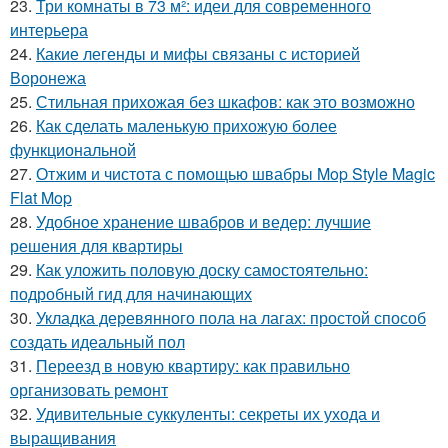
23.
Три комнаты в 73 м²: идеи для современного
интерьера
24.
Какие легенды и мифы связаны с историей
Воронежа
25.
Стильная прихожая без шкафов: как это возможно
26.
Как сделать маленькую прихожую более
функциональной
27.
Отжим и чистота с помощью швабры Mop Style Magic
Flat Mop
28.
Удобное хранение швабров и ведер: лучшие
решения для квартиры
29.
Как уложить половую доску самостоятельно:
подробный гид для начинающих
30.
Укладка деревянного пола на лагах: простой способ
создать идеальный пол
31.
Переезд в новую квартиру: как правильно
организовать ремонт
32.
Удивительные суккуленты: секреты их ухода и
выращивания