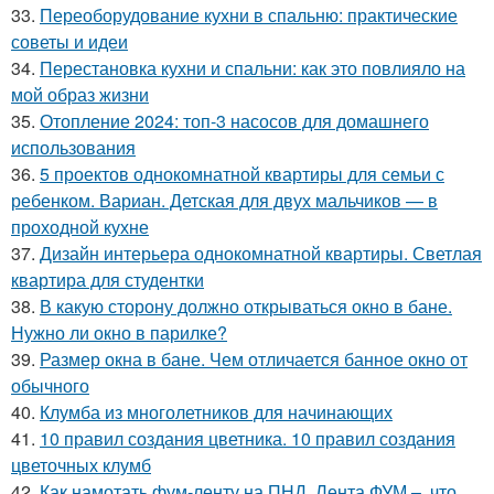
33.
Переоборудование кухни в спальню: практические
советы и идеи
34.
Перестановка кухни и спальни: как это повлияло на
мой образ жизни
35.
Отопление 2024: топ-3 насосов для домашнего
использования
36.
5 проектов однокомнатной квартиры для семьи с
ребенком. Вариан. Детская для двух мальчиков — в
проходной кухне
37.
Дизайн интерьера однокомнатной квартиры. Светлая
квартира для студентки
38.
В какую сторону должно открываться окно в бане.
Нужно ли окно в парилке?
39.
Размер окна в бане. Чем отличается банное окно от
обычного
40.
Клумба из многолетников для начинающих
41.
10 правил создания цветника. 10 правил создания
цветочных клумб
42.
Как намотать фум-ленту на ПНД. Лента ФУМ –, что